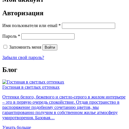
Авторизация
Обязательно
Имя пользователя или email
*
Обязательно
Пароль
*
Запомнить меня
Войти
Забыли свой пароль?
Блог
Гостиная в светлых оттенках
Оттенки белого, бежевого и светло-серого в жилом интерьере
– это в первую очередь спокойствие. Отдав пространство в
распоряжение подобному сочетанию цветов, мы
гарантированно получим в собственном жилье атмосферу
умиротворения. Базовая…
Узнать больше