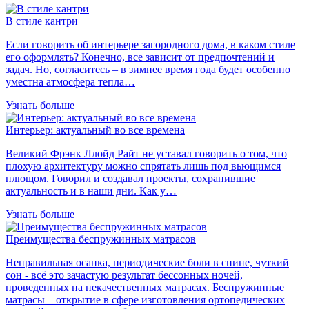
В стиле кантри
Если говорить об интерьере загородного дома, в каком стиле
его оформлять? Конечно, все зависит от предпочтений и
задач. Но, согласитесь – в зимнее время года будет особенно
уместна атмосфера тепла…
Узнать больше
Интерьер: актуальный во все времена
Великий Фрэнк Ллойд Райт не уставал говорить о том, что
плохую архитектуру можно спрятать лишь под вьющимся
плющом. Говорил и создавал проекты, сохранившие
актуальность и в наши дни. Как у…
Узнать больше
Преимущества беспружинных матрасов
Неправильная осанка, периодические боли в спине, чуткий
сон - всё это зачастую результат бессонных ночей,
проведенных на некачественных матрасах. Беспружинные
матрасы – открытие в сфере изготовления ортопедических