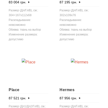
83 004
грн.
87 195
грн.
Размер (Дл/Гл/В), см.:
Размер (Дл/Гл/В), см.:
304+167x112x68
302x109x76
Раскладывание:
Раскладывание:
невозможно
невозможно
Обивка: ткань на выбор
Обивка: ткань на выбор
Изменение размера:
Изменение размера:
допустимо
допустимо
Place
Hermes
87 521
грн.
87 956
грн.
Размер (Дл1/Дл2/Гл/В), см.:
Размер (Дл/Гл/В), см.: