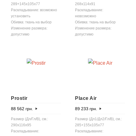
289+145x105x77
268x114x91
Раскладывание: возможно
Раскладывание:
установить
невозможно
Обивка: ткань на выбор
Обивка: ткань на выбор
Изменение размера:
Изменение размера:
допустимо
допустимо
Prostir
Place Air
88 562
грн.
89 233
грн.
Размер (Дл/Гл/В), см.:
Размер (Дл1/Дл2/Гл/В), см.:
290x116x95
285+155x105x77
Раскладывание:
Раскладывание: