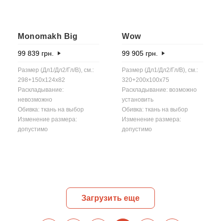
Monomakh Big
Wow
99 839
грн.
99 905
грн.
Размер (Дл1/Дл2/Гл/В), см.:
Размер (Дл1/Дл2/Гл/В), см.:
298+150x124x82
320+200x100x75
Раскладывание:
Раскладывание: возможно
невозможно
установить
Обивка: ткань на выбор
Обивка: ткань на выбор
Изменение размера:
Изменение размера:
допустимо
допустимо
Загрузить еще