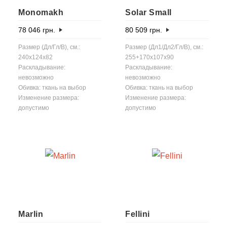
Monomakh
Solar Small
78 046
грн.
80 509
грн.
Размер (Дл/Гл/В), см.:
Размер (Дл1/Дл2/Гл/В), см.:
240x124x82
255+170x107x90
Раскладывание:
Раскладывание:
невозможно
невозможно
Обивка: ткань на выбор
Обивка: ткань на выбор
Изменение размера:
Изменение размера:
допустимо
допустимо
Marlin
Fellini