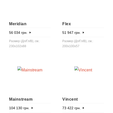
Meridian
Flex
56 034
грн.
51 947
грн.
Размер (Дл/Гл/В), см.:
Размер (Дл/Гл/В), см.:
230x102x88
200x100x57
Mainstream
Vincent
104 130
грн.
73 422
грн.