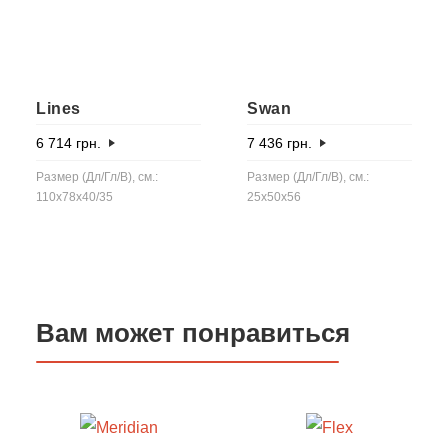
Lines
Swan
6 714
грн.
7 436
грн.
Размер (Дл/Гл/В), см.:
Размер (Дл/Гл/В), см.:
110x78x40/35
25x50x56
Вам может понравиться