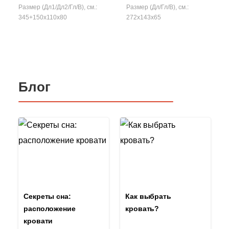
Размер (Дл1/Дл2/Гл/В), см.:
Размер (Дл/Гл/В), см.:
345+150x110x80
272x143x65
Блог
Секреты сна:
Как выбрать
расположение
кровать?
кровати