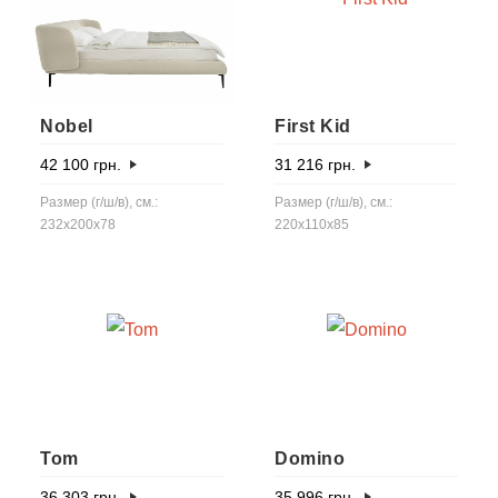
Nobel
First Kid
42 100
грн.
31 216
грн.
Размер (г/ш/в), см.:
Размер (г/ш/в), см.:
232x200x78
220x110x85
Tom
Domino
36 303
грн.
35 996
грн.