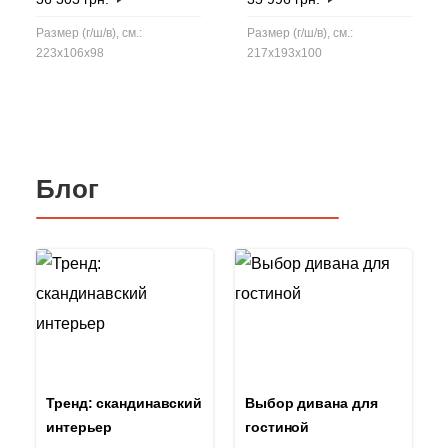
Размер (г/ш/в), см.:
Размер (г/ш/в), см.:
223x106x98
217x193x100
Блог
Тренд: скандинавский
Выбор дивана для
интерьер
гостиной