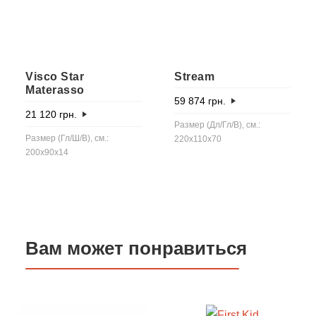
Visco Star
Stream
Materasso
59 874
грн.
21 120
грн.
Размер (Дл/Гл/В), см.:
Размер (Гл/Ш/В), см.:
220x110x70
200x90x14
Вам может понравиться