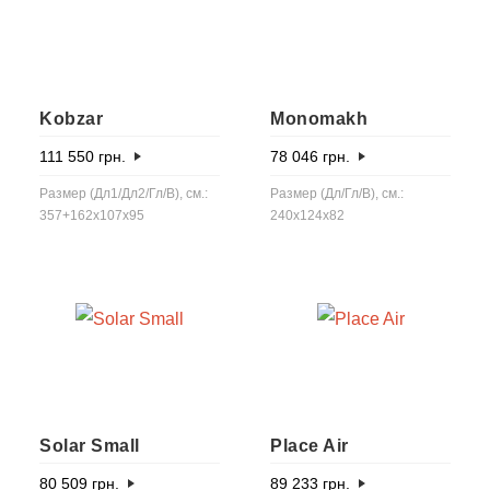
Kobzar
Monomakh
111 550
грн.
78 046
грн.
Размер (Дл1/Дл2/Гл/В), см.:
Размер (Дл/Гл/В), см.:
357+162х107х95
240x124x82
Solar Small
Place Air
80 509
грн.
89 233
грн.