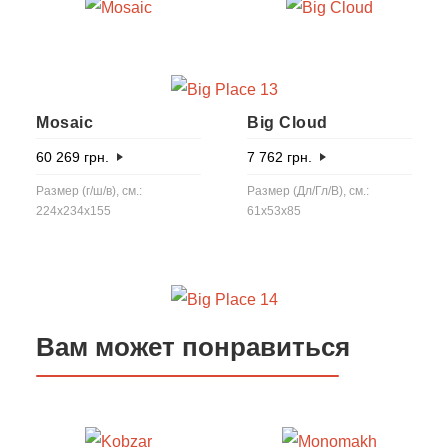
Mosaic
Big Cloud
60 269
грн.
7 762
грн.
Размер (г/ш/в), см.:
Размер (Дл/Гл/В), см.:
224x234x155
61x53x85
Вам может понравиться