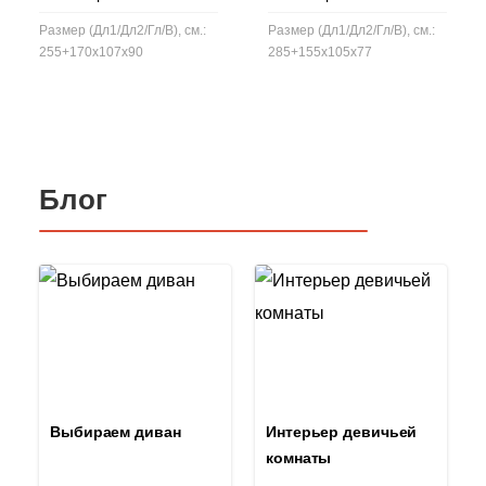
Размер (Дл1/Дл2/Гл/В), см.:
Размер (Дл1/Дл2/Гл/В), см.:
255+170x107x90
285+155x105x77
Блог
Выбираем диван
Интерьер девичьей
комнаты