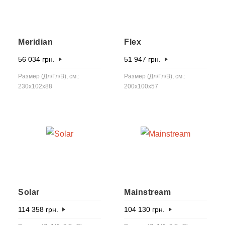
Meridian
Flex
56 034
грн.
51 947
грн.
Размер (Дл/Гл/В), см.:
Размер (Дл/Гл/В), см.:
230x102x88
200x100x57
Solar
Mainstream
114 358
грн.
104 130
грн.