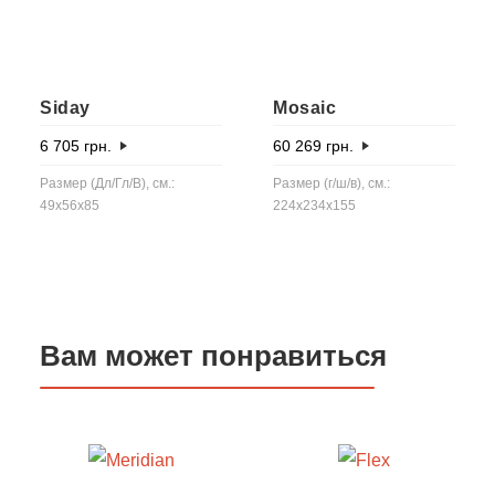
Siday
Mosaic
6 705
грн.
60 269
грн.
Размер (Дл/Гл/В), см.:
Размер (г/ш/в), см.:
49x56x85
224x234x155
Вам может понравиться