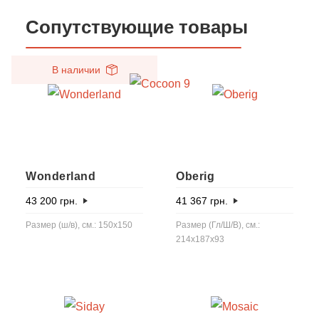
Сопутствующие товары
В наличии
Wonderland
Oberig
43 200
грн.
41 367
грн.
Размер (ш/в), см.: 150х150
Размер (Гл/Ш/В), см.:
214x187x93