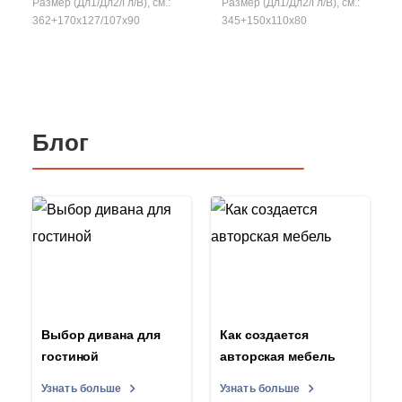
Размер (Дл1/Дл2/Гл/В), см.:
Размер (Дл1/Дл2/Гл/В), см.:
362+170x127/107х90
345+150x110x80
Блог
Выбор дивана для
Как создается
гостиной
авторская мебель
Узнать больше
Узнать больше