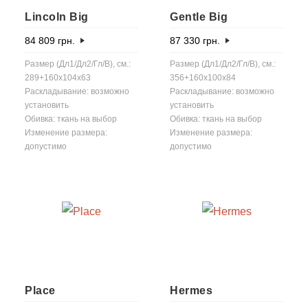
Lincoln Big
Gentle Big
84 809
грн.
87 330
грн.
Размер (Дл1/Дл2/Гл/В), см.:
Размер (Дл1/Дл2/Гл/В), см.:
289+160x104x63
356+160x100x84
Раскладывание: возможно
Раскладывание: возможно
установить
установить
Обивка: ткань на выбор
Обивка: ткань на выбор
Изменение размера:
Изменение размера:
допустимо
допустимо
Place
Hermes