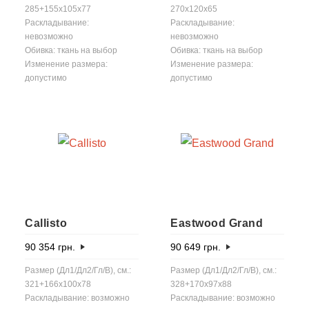
285+155x105x77
270x120x65
Раскладывание:
Раскладывание:
невозможно
невозможно
Обивка: ткань на выбор
Обивка: ткань на выбор
Изменение размера:
Изменение размера:
допустимо
допустимо
Callisto
Eastwood Grand
90 354
грн.
90 649
грн.
Размер (Дл1/Дл2/Гл/В), см.:
Размер (Дл1/Дл2/Гл/В), см.:
321+166x100x78
328+170x97x88
Раскладывание: возможно
Раскладывание: возможно