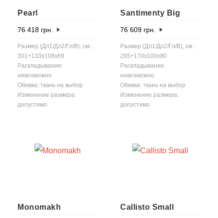
Pearl
Santimenty Big
76 418
грн.
76 609
грн.
Размер (Дл1/Дл2/Гл/В), см.:
Размер (Дл1/Дл2/Гл/В), см.:
301+133x108x69
285+170x100x80
Раскладывание:
Раскладывание:
невозможно
невозможно
Обивка: ткань на выбор
Обивка: ткань на выбор
Изменение размера:
Изменение размера:
допустимо
допустимо
Monomakh
Callisto Small