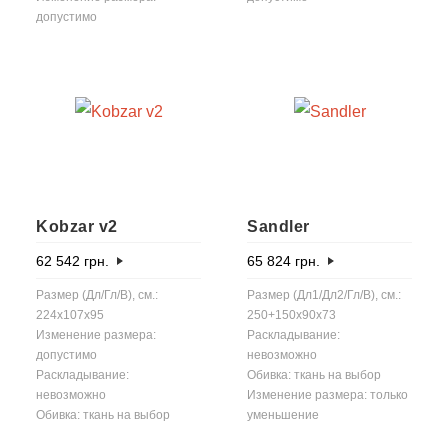
допустимо
Kobzar v2
Sandler
62 542
грн.
65 824
грн.
Размер (Дл/Гл/В), см.:
Размер (Дл1/Дл2/Гл/В), см.:
224x107x95
250+150x90x73
Изменение размера:
Раскладывание:
допустимо
невозможно
Раскладывание:
Обивка: ткань на выбор
невозможно
Изменение размера: только
Обивка: ткань на выбор
уменьшение