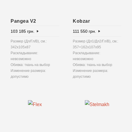
Pangea V2
Kobzar
103 185
грн.
111 550
грн.
Размер (Дл/Гл/В), см.:
Размер (Дл1/Дл2/Гл/В), см.:
342x105x87
357+162х107х95
Раскладывание:
Раскладывание:
невозможно
невозможно
Обивка: ткань на выбор
Обивка: ткань на выбор
Изменение размера:
Изменение размера:
допустимо
допустимо