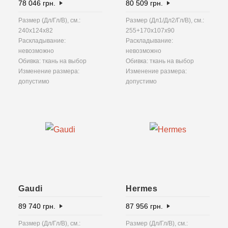
78 046
грн.
80 509
грн.
Размер (Дл/Гл/В), см.:
Размер (Дл1/Дл2/Гл/В), см.:
240x124x82
255+170x107x90
Раскладывание:
Раскладывание:
невозможно
невозможно
Обивка: ткань на выбор
Обивка: ткань на выбор
Изменение размера:
Изменение размера:
допустимо
допустимо
Gaudi
Hermes
89 740
грн.
87 956
грн.
Размер (Дл/Гл/В), см.:
Размер (Дл/Гл/В), см.: