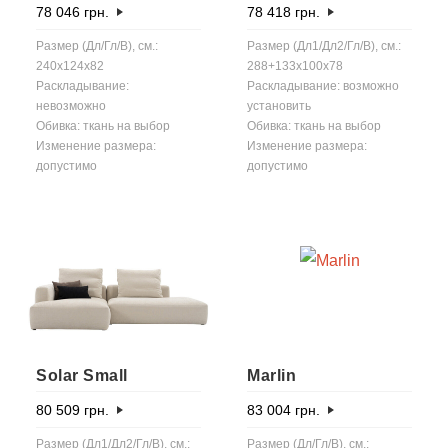
78 046
грн.
78 418
грн.
Размер (Дл/Гл/В), см.:
Размер (Дл1/Дл2/Гл/В), см.:
240x124x82
288+133x100x78
Раскладывание:
Раскладывание: возможно
невозможно
установить
Обивка: ткань на выбор
Обивка: ткань на выбор
Изменение размера:
Изменение размера:
допустимо
допустимо
Solar Small
Marlin
80 509
грн.
83 004
грн.
Размер (Дл1/Дл2/Гл/В), см.:
Размер (Дл/Гл/В), см.: