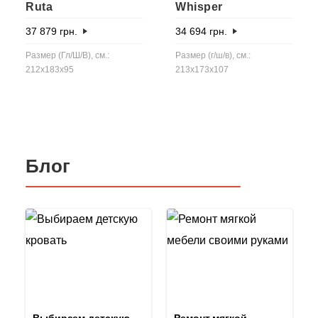
Ruta
Whisper
37 879
грн.
34 694
грн.
Размер (Гл/Ш/В), см.:
Размер (г/ш/в), см.:
212x183x95
213x173x107
Блог
Выбираем детскую
Ремонт мягкой