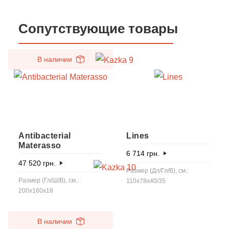
Сопутствующие товары
В наличии
Antibacterial
Lines
Materasso
6 714
грн.
47 520
грн.
Размер (Дл/Гл/В), см.:
Размер (Гл/Ш/В), см.:
110x78x40/35
200x160x18
В наличии