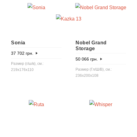
Sonia
Nobel Grand
Storage
37 702
грн.
50 066
грн.
Размер (г/ш/в), см.:
Размер (Гл/Ш/В), см.:
219x176x110
236x200x108