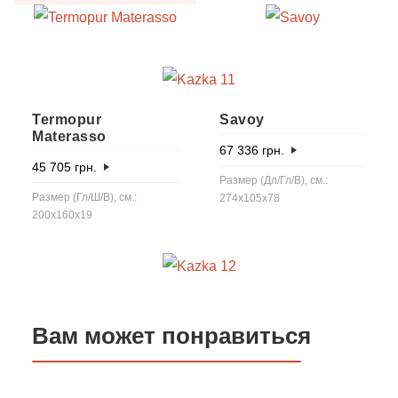
Termopur
Savoy
Materasso
67 336
грн.
45 705
грн.
Размер (Дл/Гл/В), см.:
Размер (Гл/Ш/В), см.:
274x105x78
200x160x19
Вам может понравиться