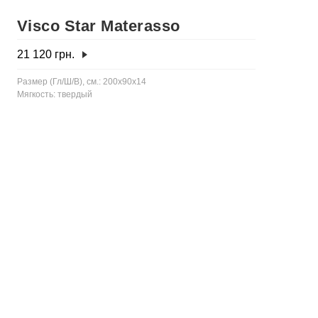
Visco Star Materasso
21 120
грн.
Размер (Гл/Ш/В), см.: 200x90x14
Мягкость: твердый