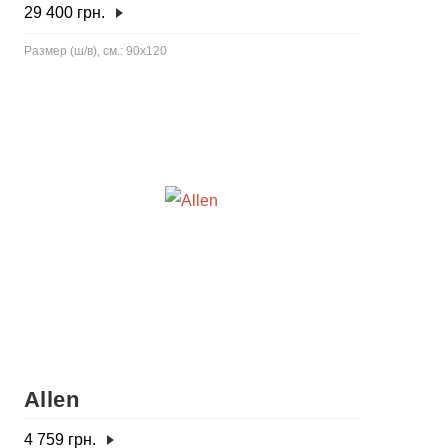
29 400
грн.
Размер (ш/в), см.: 90x120
Allen
4 759
грн.