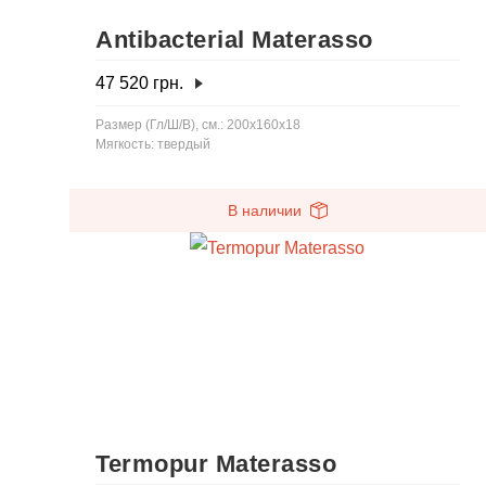
Antibacterial Materasso
47 520
грн.
Размер (Гл/Ш/В), см.: 200x160x18
Мягкость: твердый
В наличии
Termopur Materasso