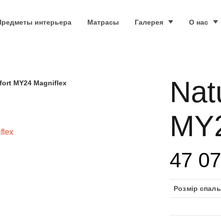
Предметы интерьера
Матрасы
Галерея
О нас
Nat
ort MY24 Magniflex
MY2
47 0
Розмір спаль