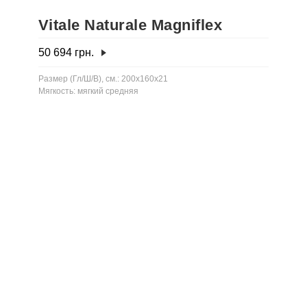
Vitale Naturale Magniflex
50 694
грн.
Размер (Гл/Ш/В), см.: 200x160x21
Мягкость: мягкий средняя