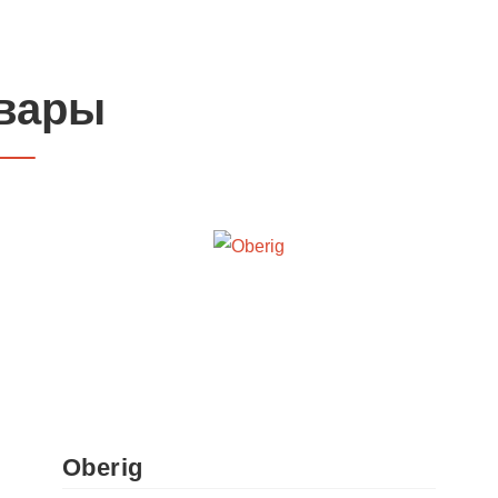
вары
Oberig