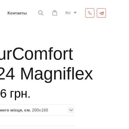
Контакты
RU
urComfort
4 Magniflex
76
грн.
ного місця, см.
200x160