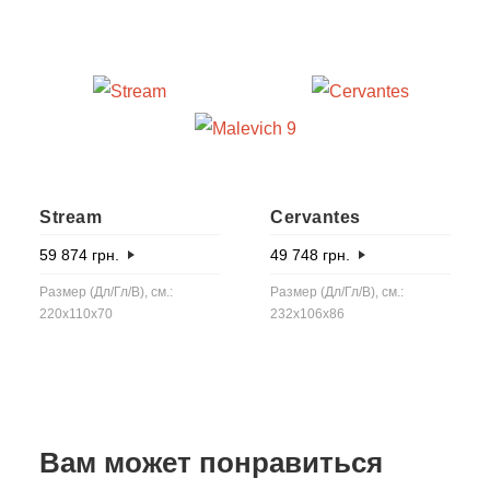
Stream
Cervantes
59 874
грн.
49 748
грн.
Размер (Дл/Гл/В), см.:
Размер (Дл/Гл/В), см.:
220x110x70
232x106x86
Вам может понравиться