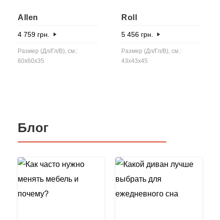
Allen
Roll
4 759
грн.
5 456
грн.
Размер (Дл/Гл/В), см.:
Размер (Дл/Гл/В), см.:
60x60x35
43x43x45
Блог