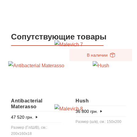
Сопутствующие товары
В наличии
Antibacterial
Hush
Materasso
36 800
грн.
47 520
грн.
Размер (ш/в), см.: 150x200
Размер (Гл/Ш/В), см.:
200x160x18