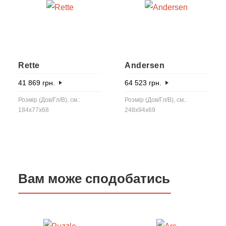
Rette
Andersen
41 869
грн.
64 523
грн.
Розмір (Дов/Гл/В), см.:
Розмір (Дов/Гл/В), см.:
184x77x68
248x94x69
Вам може сподобатись