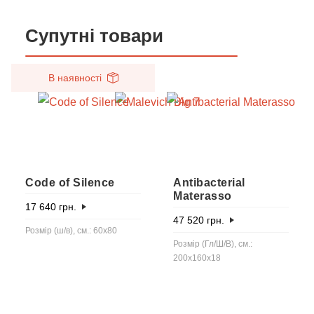
Супутні товари
В наявності
Code of Silence
Antibacterial
Materasso
17 640
грн.
47 520
грн.
Розмір (ш/в), см.: 60х80
Розмір (Гл/Ш/В), см.:
200x160x18