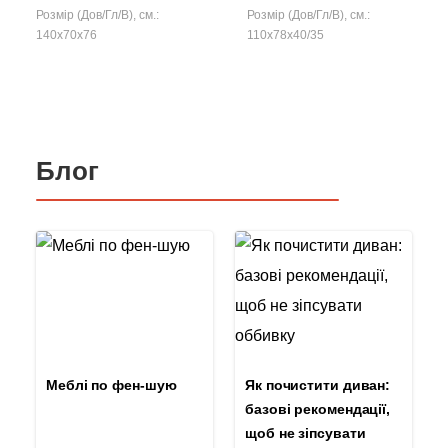
Розмір (Дов/Гл/В), см.:
Розмір (Дов/Гл/В), см.:
140x70x76
110x78x40/35
Блог
Меблі по фен-шую
Як почистити диван:
базові рекомендації,
щоб не зіпсувати