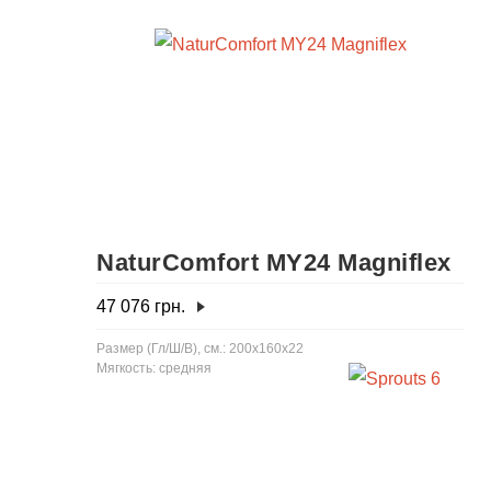
NaturComfort MY24 Magniflex
47 076
грн.
Размер (Гл/Ш/В), см.: 200x160x22
Мягкость: средняя