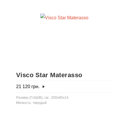
Visco Star Materasso
21 120
грн.
Размер (Гл/Ш/В), см.: 200x90x14
Мягкость: твердый