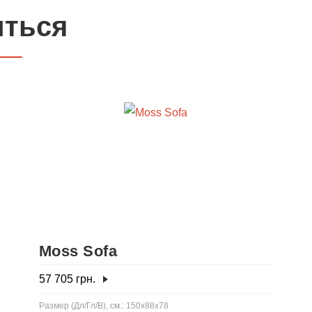
иться
Moss Sofa
57 705
грн.
Размер (Дл/Гл/В), см.: 150x88x78