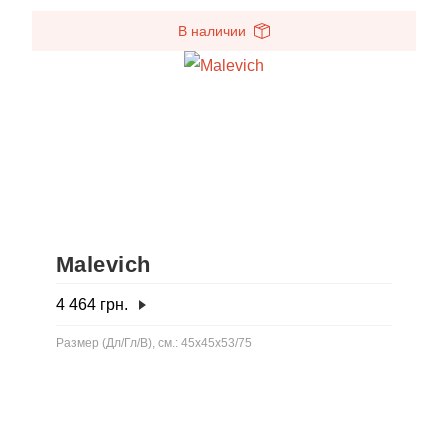
В наличии
Malevich
4 464
грн.
Размер (Дл/Гл/В), см.: 45x45x53/75