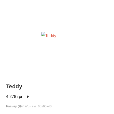
Teddy
4 278
грн.
Размер (Дл/Гл/В), см.: 60x60x40