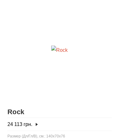
Rock
24 113
грн.
Размер (Дл/Гл/В), см.: 140x70x76