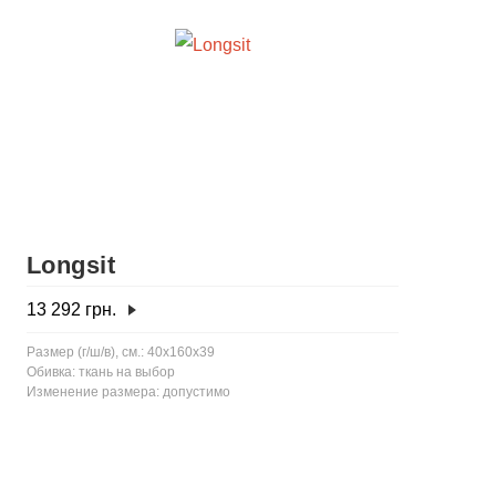
Longsit
13 292
грн.
Размер (г/ш/в), см.: 40x160x39
Обивка: ткань на выбор
Изменение размера: допустимо