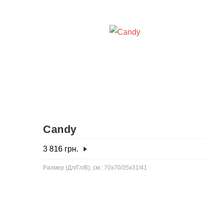
Candy
3 816
грн.
Размер (Дл/Гл/В), см.: 70x70/35x31/41