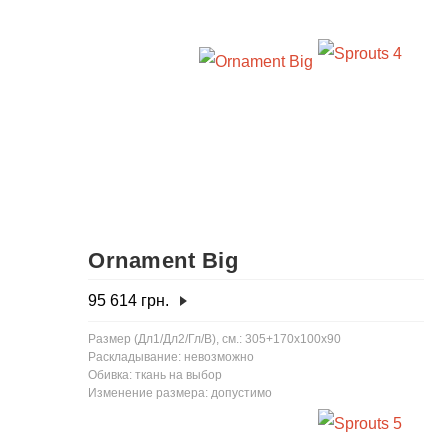
Ornament Big
95 614
грн.
Размер (Дл1/Дл2/Гл/В), см.: 305+170x100x90
Раскладывание: невозможно
Обивка: ткань на выбор
Изменение размера: допустимо