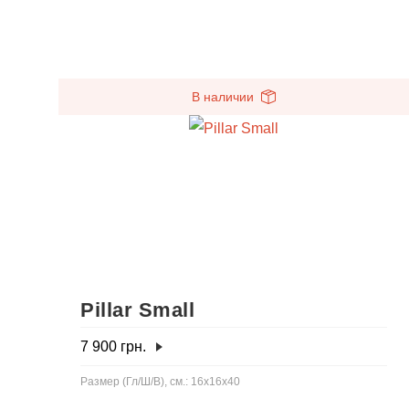
В наличии
Pillar Small
7 900
грн.
Размер (Гл/Ш/В), см.: 16x16x40