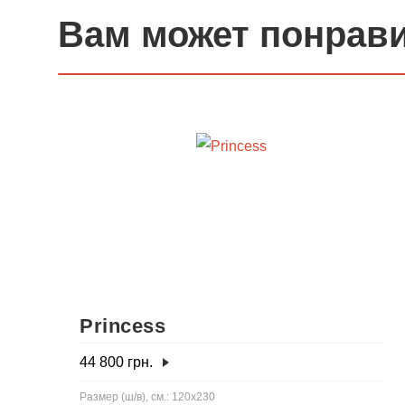
Вам может понрав
Princess
44 800
грн.
Размер (ш/в), см.: 120х230