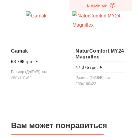
В наличии
Gamak
NaturComfort MY24
Magniflex
63 798
грн.
47 076
грн.
Размер (Дл/Гл/В), см.:
Размер (Гл/Ш/В), см.:
280x110x82
200x160x22
Вам может понравиться