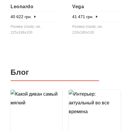
Leonardo
Vega
40 622
грн.
41 471
грн.
Размер (г/ш/в), см.:
Размер (г/ш/в), см.:
225x186x100
220x180x100
Блог