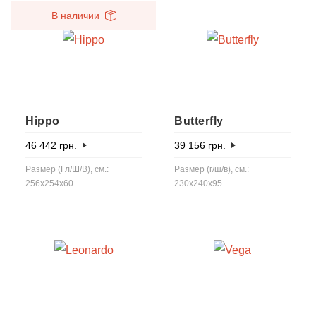
В наличии
Hippo
Butterfly
46 442
грн.
39 156
грн.
Размер (Гл/Ш/В), см.:
Размер (г/ш/в), см.:
256x254x60
230x240x95