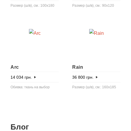
Размер (ш/в), см.: 100х180
Размер (ш/в), см.: 90х120
Arc
Rain
14 034
грн.
36 800
грн.
Обивка: ткань на выбор
Размер (ш/в), см.: 160x185
Блог