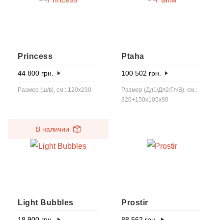
Princess
Ptaha
44 800
грн.
100 502
грн.
Размер (ш/в), см.: 120х230
Размер (Дл1/Дл2/Гл/В), см.:
320+150x105x90
В наличии
Light Bubbles
Prostir
18 900
грн.
88 562
грн.