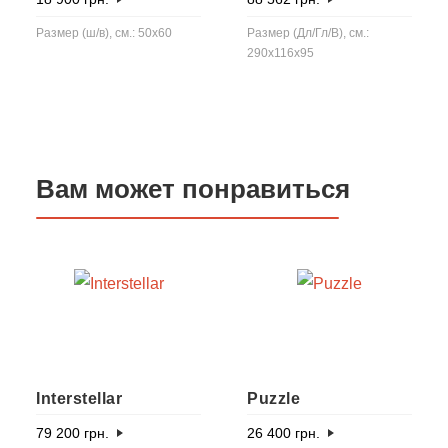
Размер (ш/в), см.: 50x60
Размер (Дл/Гл/В), см.:
290x116x95
Вам может понравиться
Interstellar
Puzzle
79 200
грн.
26 400
грн.