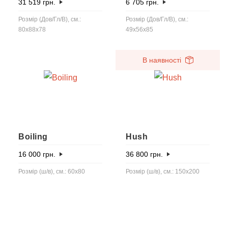
31 519
грн.
6 705
грн.
Розмір (Дов/Гл/В), см.:
Розмір (Дов/Гл/В), см.:
80x88x78
49x56x85
В наявності
Boiling
Hush
16 000
грн.
36 800
грн.
Розмір (ш/в), см.: 60x80
Розмір (ш/в), см.: 150x200