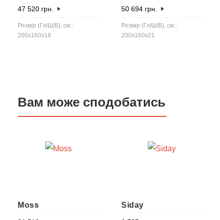
47 520
грн.
50 694
грн.
Розмір (Гл/Ш/В), см.:
Розмір (Гл/Ш/В), см.:
200x160x18
200x160x21
Вам може сподобатись
Moss
Siday