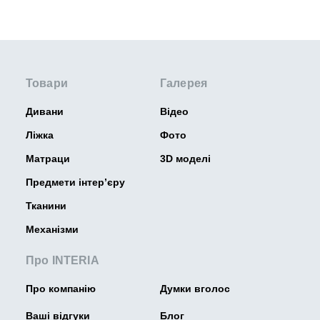
Товари
Галерея
Дивани
Відео
Ліжка
Фото
Матраци
3D моделі
Предмети інтер’єру
Тканини
Механізми
Про INTERIA
Про компанію
Думки вголос
Ваші відгуки
Блог