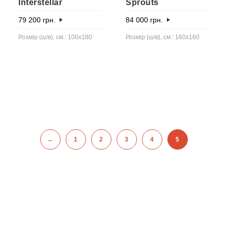
Interstellar
Sprouts
79 200
грн.
84 000
грн.
Розмір (ш/в), см.: 100х180
Розмір (ш/в), см.: 160x160
←
1
2
3
4
5