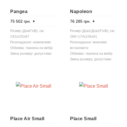
Pangea
Napoleon
75 502
грн.
76 285
грн.
Розмір (Дов/Гл/В), см.:
Розмір (Дов1/Дов2/Гл/В), см.:
242x105x87
286+174x106x91
Розкладання: неможливо
Розкладання: можливо
Оббивка: тканина на вибір
встановити
Зміна розміру: допустимо
Оббивка: тканина на вибір
Зміна розміру: допустимо
Place Air Small
Place Small