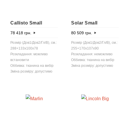
Callisto Small
Solar Small
78 418
грн.
80 509
грн.
Розмір (Дов1/Дов2/Гл/В), см.:
Розмір (Дов1/Дов2/Гл/В), см.:
288+133x100x78
255+170x107x90
Розкладання: можливо
Розкладання: неможливо
встановити
Оббивка: тканина на вибір
Оббивка: тканина на вибір
Зміна розміру: допустимо
Зміна розміру: допустимо