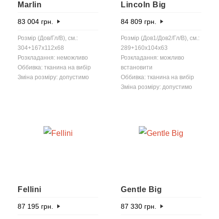
Marlin
Lincoln Big
83 004
грн.
84 809
грн.
Розмір (Дов/Гл/В), см.:
Розмір (Дов1/Дов2/Гл/В), см.:
304+167x112x68
289+160x104x63
Розкладання: неможливо
Розкладання: можливо
Оббивка: тканина на вибір
встановити
Зміна розміру: допустимо
Оббивка: тканина на вибір
Зміна розміру: допустимо
Fellini
Gentle Big
87 195
грн.
87 330
грн.