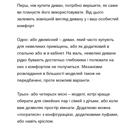
Перш, ніж купити диван, потрібно вирішити, як саме
ви плануєте його використовувати. Від цього
залежить зовнішній вигляд дивану у і ваш особистий
комфорт.
Одно- або двомісний – диван, який часто купують
для невеликих приміщень, або як додатковий в
спальню або ж в кабінет. На жаль, невеликі дивани
рідко бувають достатньо глибокими і полежати на
них з комфортом не получиться. Механізми
розкладання в більшості моделей також не
передбачені, проте можливі варіанти.
Трьох- або чотирьох місні – моделі, котрі краще
обирати для сімейних пар і сімей з дітьми, або коли
вам дозволяє простір кімнати. Додатково можна
«погратися» з конфігурацією, додатковими пуфами,
або навіть кріслом.