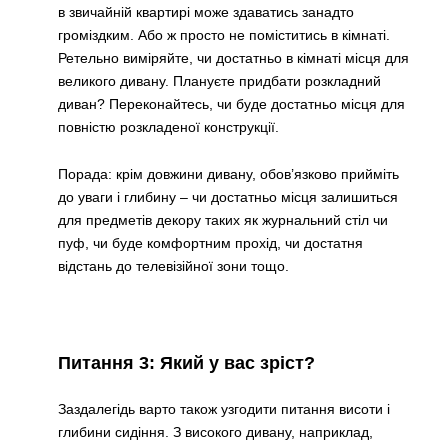
в звичайній квартирі може здаватись занадто
громіздким. Або ж просто не поміститись в кімнаті.
Ретельно виміряйте, чи достатньо в кімнаті місця для
великого дивану. Плануєте придбати розкладний
диван? Переконайтесь, чи буде достатньо місця для
повністю розкладеної конструкції.
Порада: крім довжини дивану, обов’язково прийміть
до уваги і глибину – чи достатньо місця залишиться
для предметів декору таких як журнальний стіл чи
пуф, чи буде комфортним прохід, чи достатня
відстань до телевізійної зони тощо.
Питання 3: Який у вас зріст?
Заздалегідь варто також узгодити питання висоти і
глибини сидіння. З високого дивану, наприклад,