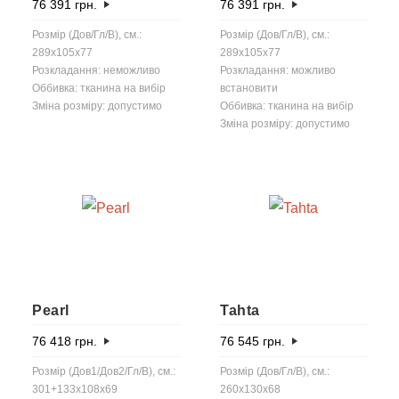
76 391
грн.
76 391
грн.
Розмір (Дов/Гл/В), см.:
Розмір (Дов/Гл/В), см.:
289x105x77
289x105x77
Розкладання: неможливо
Розкладання: можливо
Оббивка: тканина на вибір
встановити
Зміна розміру: допустимо
Оббивка: тканина на вибір
Зміна розміру: допустимо
Pearl
Tahta
76 418
грн.
76 545
грн.
Розмір (Дов1/Дов2/Гл/В), см.:
Розмір (Дов/Гл/В), см.:
301+133x108x69
260x130x68