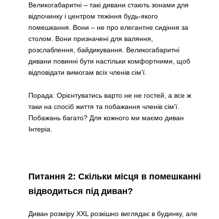
Великогабаритні – такі дивани стають зонами для
відпочинку і центром тяжіння будь-якого
помешкання. Вони – не про елегантне сидіння за
столом. Вони призначені для валяння,
розслаблення, байдикування. Великогабаритні
дивани повинні бути настільки комфортними, щоб
відповідати вимогам всіх членів сім’ї.
Порада: Орієнтуватись варто не не гостей, а все ж
таки на спосіб життя та побажання членів сім’ї.
Побажань багато? Для кожного ми маємо диван
Інтеріа.
Питання 2: Скільки місця в помешканні
відводиться під диван?
Диван розміру XXL розкішно виглядає в будинку, але