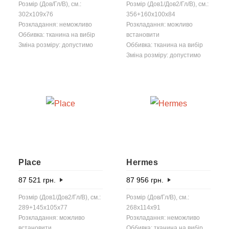
Розмір (Дов/Гл/В), см.:
Розмір (Дов1/Дов2/Гл/В), см.:
302x109x76
356+160x100x84
Розкладання: неможливо
Розкладання: можливо
Оббивка: тканина на вибір
встановити
Зміна розміру: допустимо
Оббивка: тканина на вибір
Зміна розміру: допустимо
Place
Hermes
87 521
грн.
87 956
грн.
Розмір (Дов1/Дов2/Гл/В), см.:
Розмір (Дов/Гл/В), см.:
289+145x105x77
268x114x91
Розкладання: можливо
Розкладання: неможливо
встановити
Оббивка: тканина на вибір