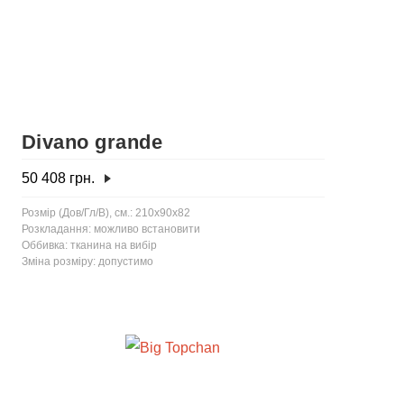
Divano grande
50 408
грн.
Розмір (Дов/Гл/В), см.: 210x90x82
Розкладання: можливо встановити
Оббивка: тканина на вибір
Зміна розміру: допустимо