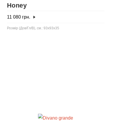
Honey
11 080
грн.
Розмір (Дов/Гл/В), см.: 93x93x35