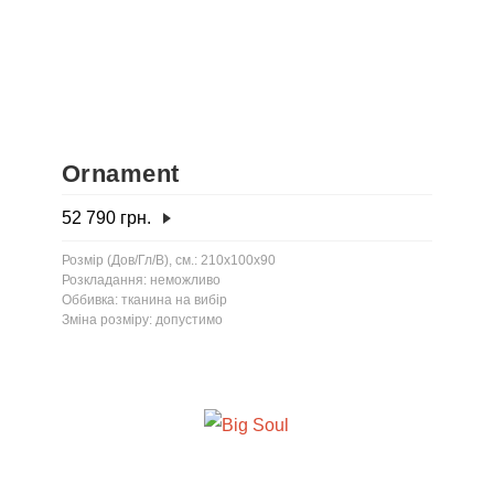
Ornament
52 790
грн.
Розмір (Дов/Гл/В), см.: 210x100x90
Розкладання: неможливо
Оббивка: тканина на вибір
Зміна розміру: допустимо