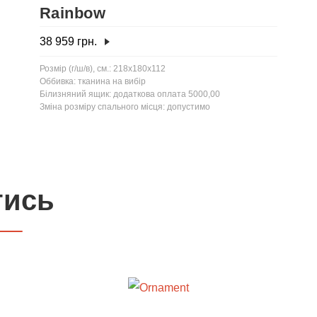
Rainbow
38 959
грн.
Розмір (г/ш/в), см.: 218x180x112
Оббивка: тканина на вибір
Білизняний ящик: додаткова оплата 5000,00
Зміна розміру спального місця: допустимо
тись