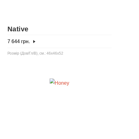
Native
7 644
грн.
Розмір (Дов/Гл/В), см.: 46x46x52