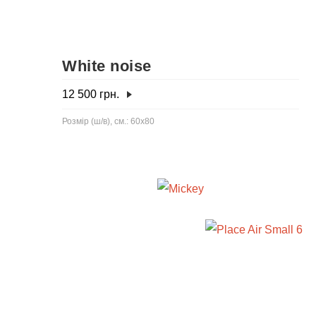
White noise
12 500
грн.
Розмір (ш/в), см.: 60x80