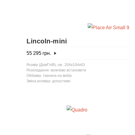
Lincoln-mini
55 295
грн.
Розмір (Дов/Гл/В), см.: 204x104x63
Розкладання: можливо встановити
Оббивка: тканина на вибір
Зміна розміру: допустимо