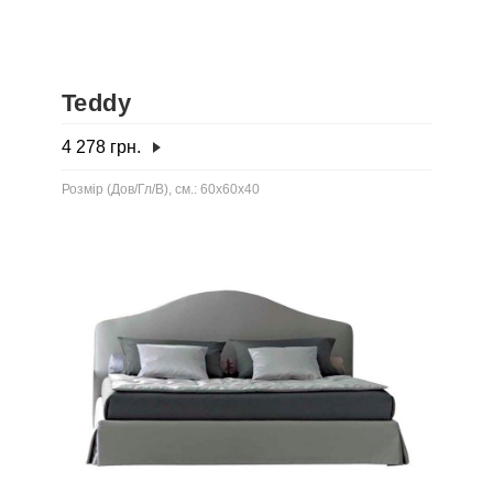
Teddy
4 278
грн.
Розмір (Дов/Гл/В), см.: 60x60x40