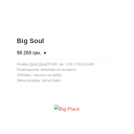
Big Soul
98 269
грн.
Розмір (Дов1/Дов2/Гл/В), см.: 318+176x114x80
Розкладання: можливо встановити
Оббивка: тканина на вибір
Зміна розміру: допустимо