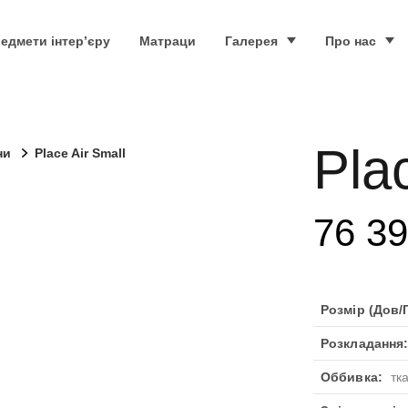
едмети інтер’єру
Матраци
Галерея
Про нас
Pla
ни
Place Air Small
76 3
Розмір (Дов/Г
Розкладання
Оббивка:
тк