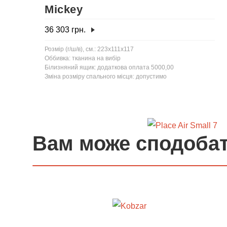
Mickey
36 303
грн.
Розмір (г/ш/в), см.: 223x111x117
Оббивка: тканина на вибір
Білизняний ящик: додаткова оплата 5000,00
Зміна розміру спального місця: допустимо
Вам може сподоба