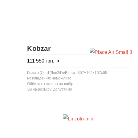
Kobzar
111 550
грн.
Розмір (Дов1/Дов2/Гл/В), см.: 357+162х107х95
Розкладання: неможливо
Оббивка: тканина на вибір
Зміна розміру: допустимо