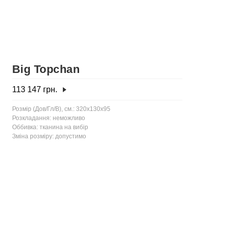
Big Topchan
113 147
грн.
Розмір (Дов/Гл/В), см.: 320x130x95
Розкладання: неможливо
Оббивка: тканина на вибір
Зміна розміру: допустимо