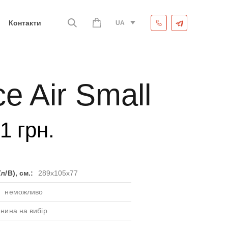
Контакти
UA
ce Air Small
91
грн.
л/В), см.:
289x105x77
:
неможливо
анина на вибір