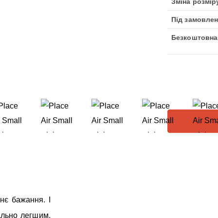
Зміна розмір
Під замовлен
Безкоштовна
нє бажання. І
ально легшим,