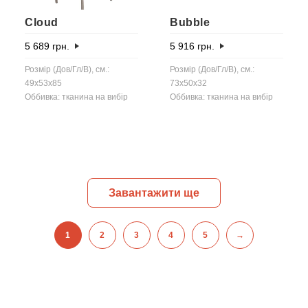
Cloud
Bubble
5 689
грн.
5 916
грн.
Розмір (Дов/Гл/В), см.:
Розмір (Дов/Гл/В), см.:
49x53x85
73x50x32
Оббивка: тканина на вибір
Оббивка: тканина на вибір
Завантажити ще
1
2
3
4
5
→