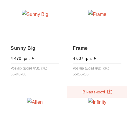
Sunny Big
Frame
4 470
грн.
4 637
грн.
Розмір (Дов/Гл/В), см.:
Розмір (Дов/Гл/В), см.:
55x40x80
55x55x55
В наявності