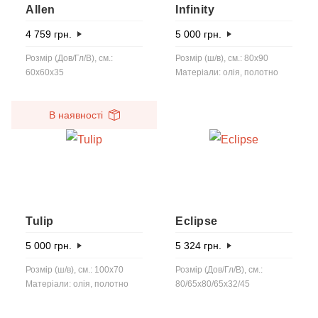
Allen
Infinity
4 759
грн.
5 000
грн.
Розмір (Дов/Гл/В), см.:
Розмір (ш/в), см.: 80x90
60x60x35
Матеріали: олія, полотно
В наявності
Tulip
Eclipse
5 000
грн.
5 324
грн.
Розмір (ш/в), см.: 100x70
Розмір (Дов/Гл/В), см.:
Матеріали: олія, полотно
80/65x80/65x32/45