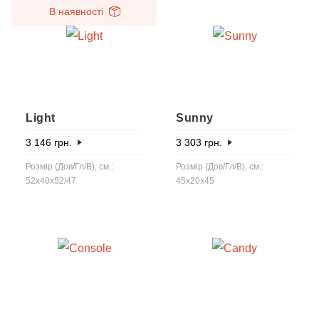
В наявності
Light
Sunny
3 146
грн.
3 303
грн.
Розмір (Дов/Гл/В), см.:
Розмір (Дов/Гл/В), см.:
52x40x52/47
45x20x45