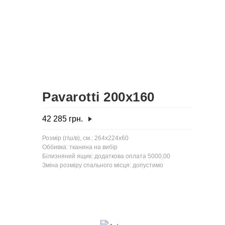
Pavarotti 200x160
42 285
грн.
Розмір (г/ш/в), см.: 264x224x60
Оббивка: тканина на вибір
Білизняний ящик: додаткова оплата 5000,00
Зміна розміру спального місця: допустимо