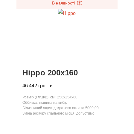
В наявності
Hippo 200x160
46 442
грн.
Розмір (Гл/Ш/В), см.: 256x254x60
Оббивка: тканина на вибір
Білизняний ящик: додаткова оплата 5000,00
Зміна розміру спального місця: допустимо