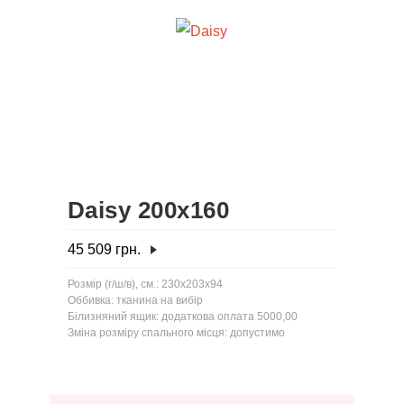
Daisy 200x160
45 509
грн.
Розмір (г/ш/в), см.: 230x203x94
Оббивка: тканина на вибір
Білизняний ящик: додаткова оплата 5000,00
Зміна розміру спального місця: допустимо