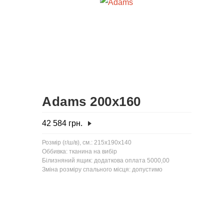
Adams 200x160
42 584
грн.
Розмір (г/ш/в), см.: 215x190x140
Оббивка: тканина на вибір
Білизняний ящик: додаткова оплата 5000,00
Зміна розміру спального місця: допустимо