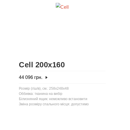
Cell 200x160
44 096
грн.
Розмір (г/ш/в), см.: 258x248x48
Оббивка: тканина на вибір
Білизняний ящик: неможливо встановити
Зміна розміру спального місця: допустимо