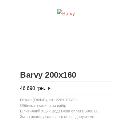
Barvy 200x160
46 690
грн.
Розмір (Гл/Ш/В), см.: 220x187x93
Оббивка: тканина на вибір
Білизняний ящик: додаткова оплата 5000,00
Зміна розміру спального місця: допустимо