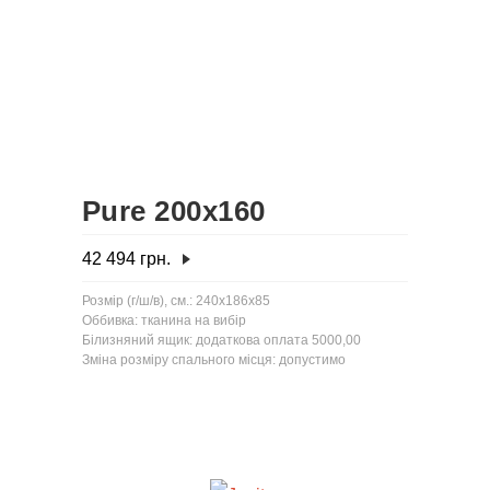
Pure 200x160
42 494
грн.
Розмір (г/ш/в), см.: 240x186x85
Оббивка: тканина на вибір
Білизняний ящик: додаткова оплата 5000,00
Зміна розміру спального місця: допустимо