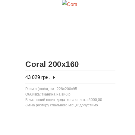
Coral 200x160
43 029
грн.
Розмір (г/ш/в), см.: 228x200x95
Оббивка: тканина на вибір
Білизняний ящик: додаткова оплата 5000,00
Зміна розміру спального місця: допустимо