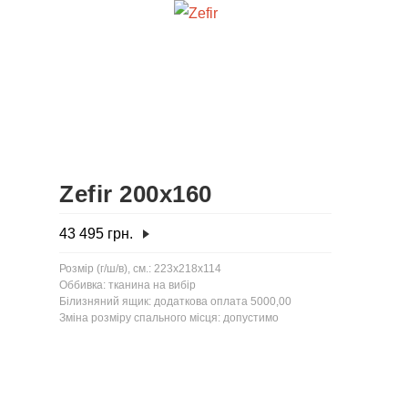
Zefir 200x160
43 495
грн.
Розмір (г/ш/в), см.: 223x218x114
Оббивка: тканина на вибір
Білизняний ящик: додаткова оплата 5000,00
Зміна розміру спального місця: допустимо