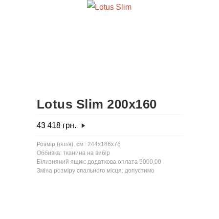
Lotus Slim 200x160
43 418
грн.
Розмір (г/ш/в), см.: 244x186x78
Оббивка: тканина на вибір
Білизняний ящик: додаткова оплата 5000,00
Зміна розміру спального місця: допустимо