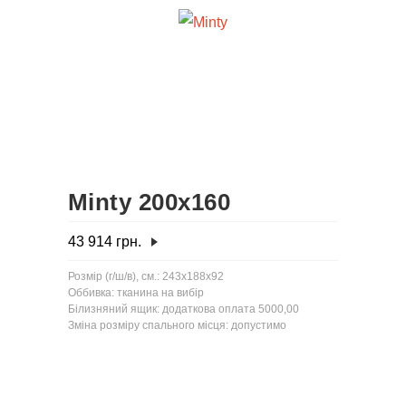
Minty 200x160
43 914
грн.
Розмір (г/ш/в), см.: 243x188x92
Оббивка: тканина на вибір
Білизняний ящик: додаткова оплата 5000,00
Зміна розміру спального місця: допустимо