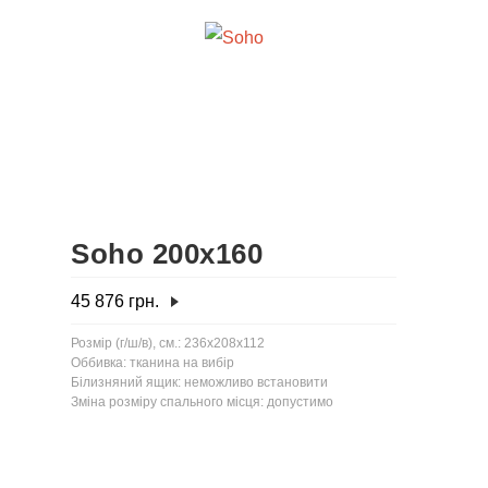
Soho 200x160
45 876
грн.
Розмір (г/ш/в), см.: 236x208x112
Оббивка: тканина на вибір
Білизняний ящик: неможливо встановити
Зміна розміру спального місця: допустимо