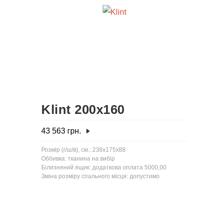
Klint 200x160
43 563
грн.
Розмір (г/ш/в), см.: 238x175x88
Оббивка: тканина на вибір
Білизняний ящик: додаткова оплата 5000,00
Зміна розміру спального місця: допустимо