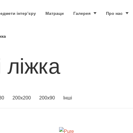
едмети інтер’єру
Матраци
Галерея
Про нас
жка
 ліжка
80
200x200
200x90
Інші