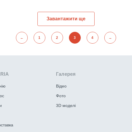
Завантажити ще
←
1
2
3
4
→
ERIA
Галерея
нію
Відео
ос
Фото
и
3D моделі
оставка