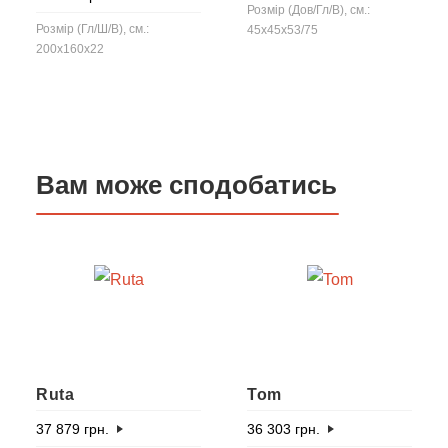
Розмір (Дов/Гл/В), см.:
Розмір (Гл/Ш/В), см.:
45x45x53/75
200x160x22
Вам може сподобатись
Ruta
Tom
37 879
грн.
36 303
грн.