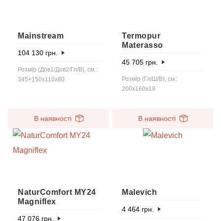
Mainstream
Termopur
Materasso
104 130
грн.
45 705
грн.
Розмір (Дов1/Дов2/Гл/В), см.:
Розмір (Гл/Ш/В), см.:
345+150x110x80
200x160x19
В наявності
В наявності
NaturComfort MY24
Malevich
Magniflex
4 464
грн.
47 076
грн.