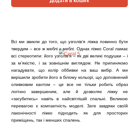
Додати в кошик
Всі ми звикли до того, що узголів’я ліжка повинно бути
твердим – все ж меблі є меблі. Однак ліжко Coral ламає
всі стереотипи: його узголів’я – як дві великі подушки – і
за м’якістю, і за зовнішнім виглядом. Не припиняємо
нагадувати, що колір оббивки на ваш вибір. А ми
вирішили зробити його в білому кольорі, що доповнений
оливковим кантом – це все не тільки робить образ
логічно завершеним, але й дозволяє ліжку не
«загубитись» навіть в найсвітлішій спальні. Великою
перевагою є компактність моделі. Зате завдяки своїй
лаконічності ліжко підходить як для просторих
приміщень, так і менших спалень.