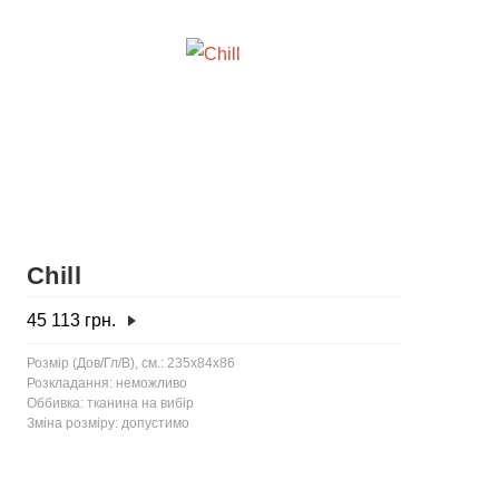
Chill
45 113
грн.
Розмір (Дов/Гл/В), см.: 235x84x86
Розкладання: неможливо
Оббивка: тканина на вибір
Зміна розміру: допустимо