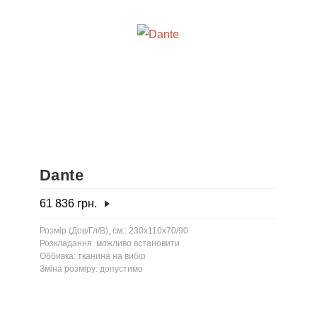
Dante
61 836
грн.
Розмір (Дов/Гл/В), см.: 230x110x70/90
Розкладання: можливо встановити
Оббивка: тканина на вибір
Зміна розміру: допустимо