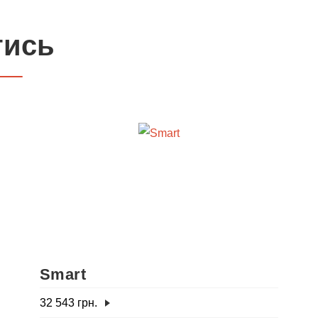
тись
Smart
32 543
грн.