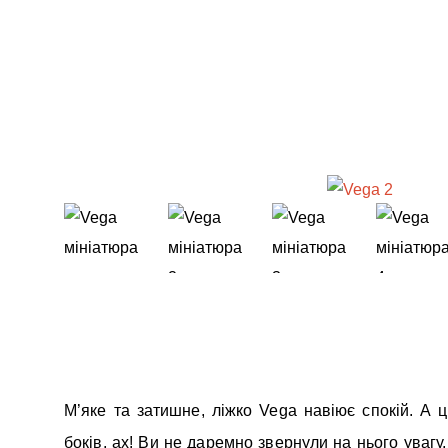
М’яке та затишне, ліжко Vega навіює спокій. А ці
боків, ах! Ви не даремно звернули на нього увагу