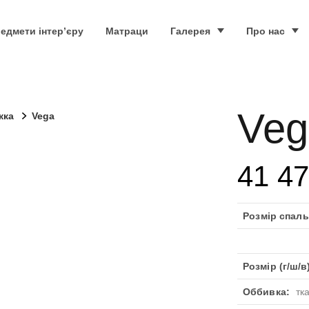
едмети інтер’єру
Матраци
Галерея
Про нас
Veg
жка
Vega
41 4
Розмір спаль
Розмір (г/ш/в)
Оббивка:
тк