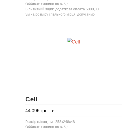
Оббивка: тканина на вибір
Білизняний ящик: додаткова оплата 5000,00
Зміна розміру спального місця: допустимо
Cell
44 096
грн.
Розмір (г/ш/в), см.: 258x248x48
Оббивка: тканина на вибір