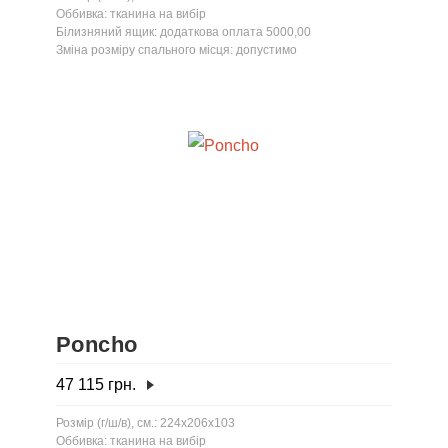
Оббивка: тканина на вибір
Білизняний ящик: додаткова оплата 5000,00
Зміна розміру спального місця: допустимо
Poncho
47 115
грн.
Розмір (г/ш/в), см.: 224x206x103
Оббивка: тканина на вибір