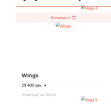
В наявності
Wings
29 400
грн.
Розмір (ш/в), см.: 90x120