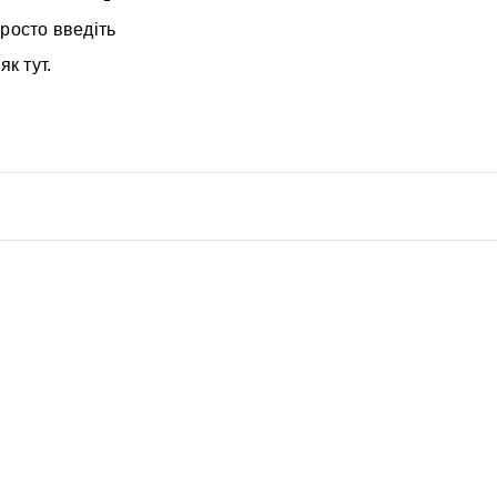
росто введіть
як тут.