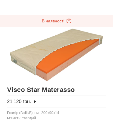
В наявності
Visco Star Materasso
21 120
грн.
Розмір (Гл/Ш/В), см.: 200x90x14
М'якість: твердий