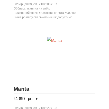
Розмір (г/ш/в), см.: 210x208x107
Оббивка: тканина на вибір
Білизняний ящик: додаткова оплата 5000,00
Зміна розміру спального місця: допустимо
Manta
41 857
грн.
Розмір (г/ш/в), см.: 218x220x103