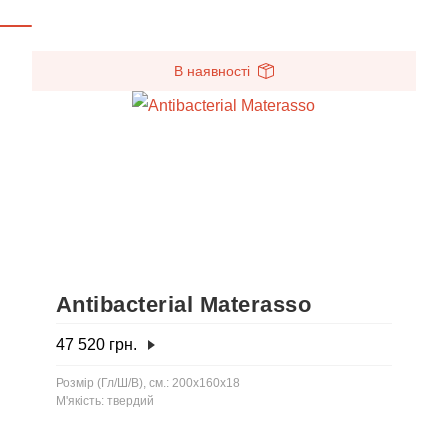
В наявності
Antibacterial Materasso
47 520
грн.
Розмір (Гл/Ш/В), см.: 200x160x18
М'якість: твердий