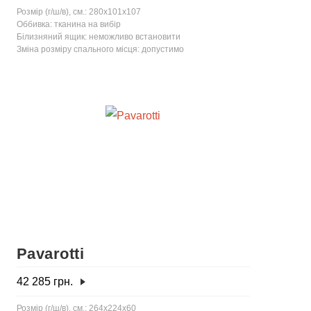
Розмір (г/ш/в), см.: 280x101x107
Оббивка: тканина на вибір
Білизняний ящик: неможливо встановити
Зміна розміру спального місця: допустимо
Pavarotti
42 285
грн.
Розмір (г/ш/в), см.: 264x224x60