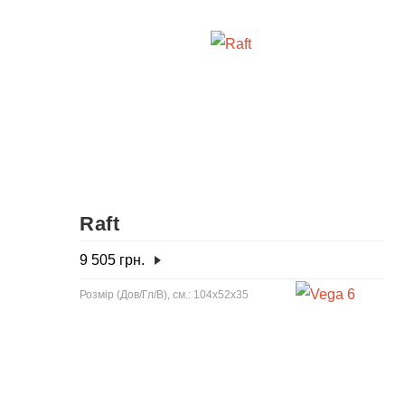
Raft
9 505
грн.
Розмір (Дов/Гл/В), см.: 104x52x35