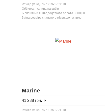
Розмір (г/ш/в), см.: 219x176x110
Оббивка: тканина на вибір
Білизняний ящик: додаткова оплата 5000,00
Зміна розміру спального місця: допустимо
Marine
41 288
грн.
Розмір (г/ш/в), см.: 219x172x110