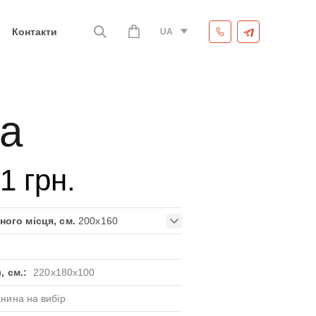
Контакти
UA
a
71
грн.
ного місця, см.
200x160
, см.:
220x180x100
анина на вибір