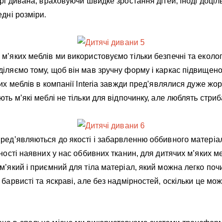
орі дивана, враховуючи швидке зростання дітей, іноді доці
едні розміри.
м’яких меблів ми використовуємо тільки безпечні та еколог
іляємо тому, щоб він мав зручну форму і каркас підвищено
их меблів в компанії Interia завжди пред’являлися дуже жор
ть м’які меблі не тільки для відпочинку, але люблять стриба
пред’являються до якості і забарвленню оббивного матеріа
тності наявних у нас оббивних тканин, для дитячих м’яких м
м’який і приємний для тіла матеріал, який можна легко по
 барвисті та яскраві, але без надмірностей, оскільки це м