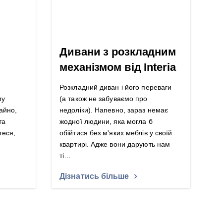
Дивани з розкладним
механізмом від Interia
Розкладний диван і його переваги
му
(а також не забуваємо про
айно,
недоліки). Напевно, зараз немає
та
жодної людини, яка могла б
теся,
обійтися без м'яких меблів у своїй
квартирі. Адже вони дарують нам
ті…
Дізнатись більше