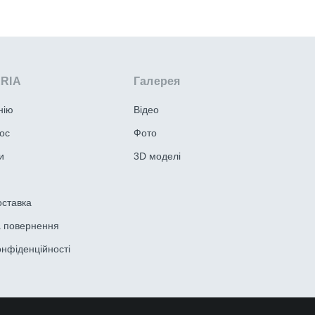
ERIA
Галерея
нію
Відео
ос
Фото
и
3D моделі
оставка
а повернення
онфіденційності