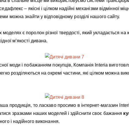
на в спальне місце ми використовуємо системи трансформ
седафлекс – якісні і цілком надійні механізми відмінної міц
еми можна знайти у відповідному розділі нашого сайту.
моделях є поролон різної твердості, який укладається на 
ідної м’якості дивана.
ної моди і побажанням покупців, Компанія Interia виготовл
легко розділяються на окремі частини, які цілком можна ви
ша продукція, то ласкаво просимо в інтернет-магазин Interi
тися зразками наших моделей і здійснити своє бажання
ку
ного і надійного виконання.