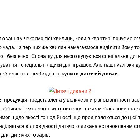
илюванням чекаємо тієї хвилини, коли в квартирі почуємо о
 чада. І з перших же хвилин намагаємося виділити йому то
 і безпечно. Спочатку для нього купується спеціальне дитя
ування і спеціальні ящики для іграшок. Але наші малюки ду
и з’являється необхідність
купити дитячий диван
.
я продукція представлена у величезній різноманітності вс
і оббивок. Технологія виготовлення таких меблів повинна 
мог щодо якості та надійності, що пред’являються до цієї 
иділяється відповідності дитячого дивана встановленим ст
для дитячих товарів.