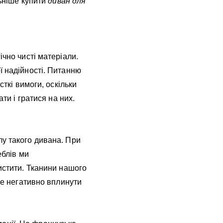
льніше купити
диван для
ічно чисті матеріали.
ї надійності. Питанню
сткі вимоги, оскільки
ти і гратися на них.
лу такого дивана. При
еблів ми
чистити. Тканини нашого
оже негативно вплинути