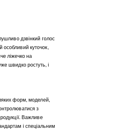
глушливо дзвінкий голос
й особливий куточок,
че ліжечко на
же швидко ростуть, і
іляких форм, моделей,
контролюватися з
продукції. Важливе
андартам і спеціальним