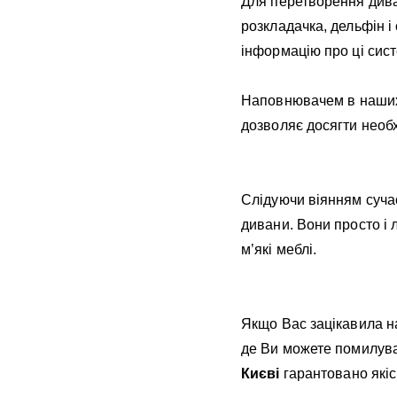
Для перетворення дива
розкладачка, дельфін і 
інформацію про ці сист
Наповнювачем в наших 
дозволяє досягти необх
Слідуючи віянням сучас
дивани. Вони просто і 
м’які меблі.
Якщо Вас зацікавила на
де Ви можете помилува
Києві
гарантовано якіс