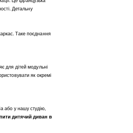
ації. Це французька
ності. Детальну
каркас. Таке поєднання
яє для дітей модульні
користовувати як окремі
a або у нашу студію,
пити
дитячий диван в