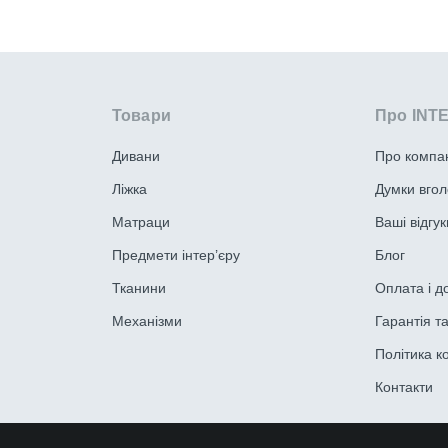
Товари
Про INT
Дивани
Про компа
Ліжка
Думки вгол
Матраци
Ваші відгук
Предмети інтер’єру
Блог
Тканини
Оплата і д
Механізми
Гарантія т
Політика к
Контакти