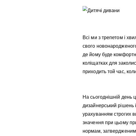
Всі ми з трепетом і хв
свого новонародженого
де йому буде комфортно
коліщатках для заколис
приходить той час, кол
На сьогоднішній день ц
дизайнерський рішень 
урахуванням строгих ви
значення при цьому пр
нормам, затвердженим 