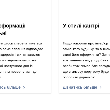
сформації
У стилі кантрі
ьні
чи хтось сперечатиметься
Якщо говорити про інтер'єр
що саме спальня відповідає
заміського будинку, то в яко
здоров'я і життя загалом.
стилі його оформляти? Звич
т ми відновлюємо свої
все залежить від уподобань 
б наступного дня із
особистих вимог. Але погодь
енням повернутися до
що в зимову пору року буде
их…
особливо доречною…
ись більше
Дізнатись більше