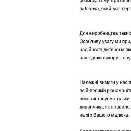
розміру. Тому, при виб
підлітка
, який має сер
Для виробництва таких 
Особливу увагу ми прид
надійності дитячої м’як
наші дітки використовую
Належні вимоги у нас 
всій великій різномані
використовуємо тільки 
диванчика, як правило,
на зір Вашого малюка.