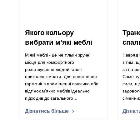
Якого кольору
Тран
вибрати м’які меблі
спал
М'які меблі - це не тільки зручні
Навряд 
місця для комфортного
з тим, 
розташування людей, але і
за наше 
прикраса кімнати. Для досягнення
Саме ту
гармонії в приміщенні важливо аби
сили, що
відтінок м'яких меблів ідеально
задовол
підходив до загального…
сімейн
Дізнатись більше
Дізнат