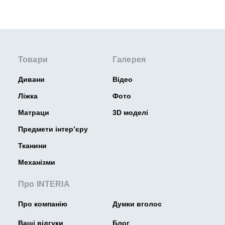
Товари
Галерея
Дивани
Відео
Ліжка
Фото
Матраци
3D моделі
Предмети інтер’єру
Тканини
Механізми
Про INTERIA
Про компанію
Думки вголос
Ваші відгуки
Блог