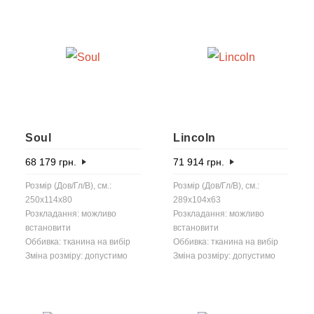
Soul
Lincoln
68 179
грн.
71 914
грн.
Розмір (Дов/Гл/В), см.:
Розмір (Дов/Гл/В), см.:
250x114x80
289x104x63
Розкладання: можливо
Розкладання: можливо
встановити
встановити
Оббивка: тканина на вибір
Оббивка: тканина на вибір
Зміна розміру: допустимо
Зміна розміру: допустимо