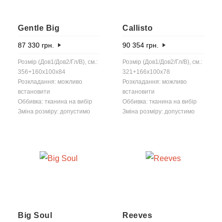
Gentle Big
Callisto
87 330
грн.
90 354
грн.
Розмір (Дов1/Дов2/Гл/В), см.:
Розмір (Дов1/Дов2/Гл/В), см.:
356+160x100x84
321+166x100x78
Розкладання: можливо
Розкладання: можливо
встановити
встановити
Оббивка: тканина на вибір
Оббивка: тканина на вибір
Зміна розміру: допустимо
Зміна розміру: допустимо
Big Soul
Reeves