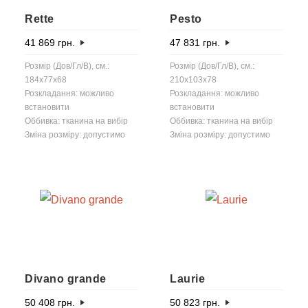
Rette
Pesto
41 869
грн.
47 831
грн.
Розмір (Дов/Гл/В), см.:
Розмір (Дов/Гл/В), см.:
184x77x68
210x103x78
Розкладання: можливо
Розкладання: можливо
встановити
встановити
Оббивка: тканина на вибір
Оббивка: тканина на вибір
Зміна розміру: допустимо
Зміна розміру: допустимо
Divano grande
Laurie
50 408
грн.
50 823
грн.