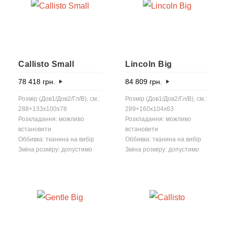
Callisto Small
Lincoln Big
78 418
грн.
84 809
грн.
Розмір (Дов1/Дов2/Гл/В), см.:
Розмір (Дов1/Дов2/Гл/В), см.:
288+133x100x78
289+160x104x63
Розкладання: можливо
Розкладання: можливо
встановити
встановити
Оббивка: тканина на вибір
Оббивка: тканина на вибір
Зміна розміру: допустимо
Зміна розміру: допустимо