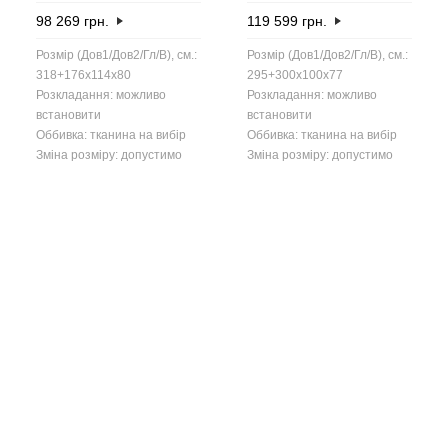
98 269
грн.
119 599
грн.
Розмір (Дов1/Дов2/Гл/В), см.:
Розмір (Дов1/Дов2/Гл/В), см.:
318+176x114x80
295+300x100x77
Розкладання: можливо
Розкладання: можливо
встановити
встановити
Оббивка: тканина на вибір
Оббивка: тканина на вибір
Зміна розміру: допустимо
Зміна розміру: допустимо