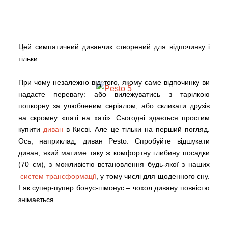
Цей симпатичний диванчик створений для відпочинку і
тільки.
При чому незалежно від того, якому саме відпочинку ви
надаєте перевагу: або вилежуватись з тарілкою
попкорну за улюбленим серіалом, або скликати друзів
на скромну «паті на хаті». Сьогодні здається простим
купити
диван
в Києві. Але це тільки на перший погляд.
Ось, наприклад, диван Pesto. Спробуйте відшукати
диван, який матиме таку ж комфортну глибину посадки
(70 см), з можливістю встановлення будь-якої з наших
систем трансформації
, у тому числі для щоденного сну.
І як супер-пупер бонус-шмонус – чохол дивану повністю
знімається.