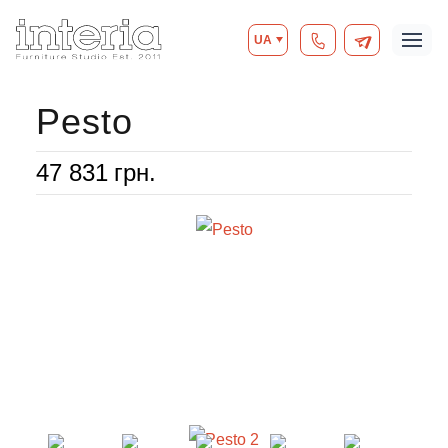
UA
Pesto
47 831
грн.