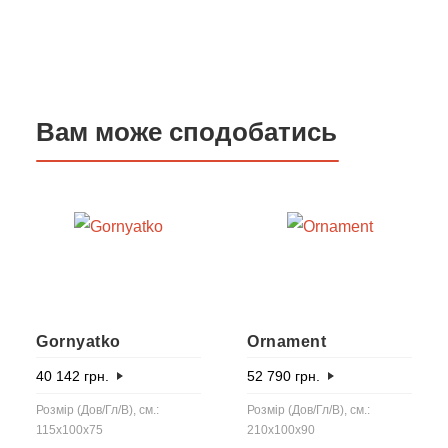
Вам може сподобатись
Gornyatko
Ornament
40 142
грн.
52 790
грн.
Розмір (Дов/Гл/В), см.:
Розмір (Дов/Гл/В), см.:
115x100x75
210x100x90