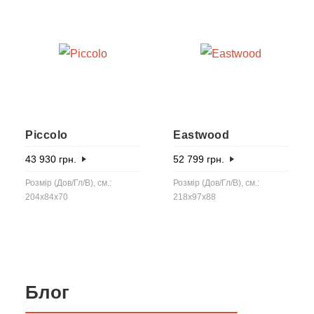
Piccolo
Eastwood
43 930
грн.
52 799
грн.
Розмір (Дов/Гл/В), см.:
Розмір (Дов/Гл/В), см.:
204x84x70
218x97x88
Блог