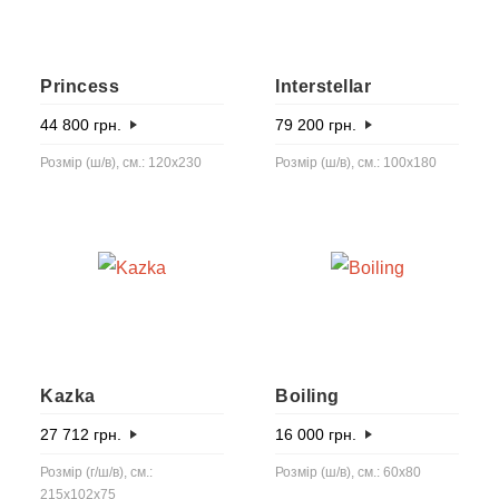
Princess
Interstellar
44 800
грн.
79 200
грн.
Розмір (ш/в), см.: 120х230
Розмір (ш/в), см.: 100х180
Kazka
Boiling
27 712
грн.
16 000
грн.
Розмір (г/ш/в), см.:
Розмір (ш/в), см.: 60x80
215x102x75