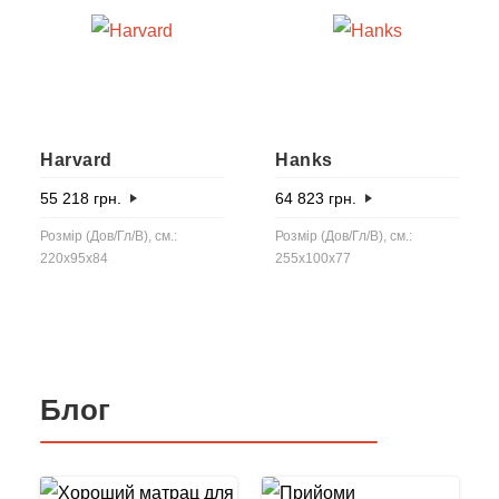
Harvard
Hanks
55 218
грн.
64 823
грн.
Розмір (Дов/Гл/В), см.:
Розмір (Дов/Гл/В), см.:
220x95x84
255x100x77
Блог