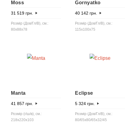
Moss
Gornyatko
31 519
грн.
40 142
грн.
Розмір (Дов/Гл/В), см.:
Розмір (Дов/Гл/В), см.:
80x88x78
115x100x75
Manta
Eclipse
41 857
грн.
5 324
грн.
Розмір (г/ш/в), см.:
Розмір (Дов/Гл/В), см.:
218x220x103
80/65x80/65x32/45