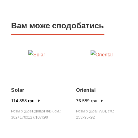
Вам може сподобатись
Solar
Oriental
114 358
грн.
76 589
грн.
Розмір (Дов1/Дов2/Гл/В), см.:
Розмір (Дов/Гл/В), см.:
362+170x127/107х90
253x95x92