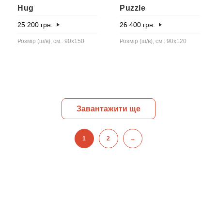
Hug
Puzzle
25 200
грн.
26 400
грн.
Розмір (ш/в), см.: 90x150
Розмір (ш/в), см.: 90х120
Завантажити ще
1
2
→