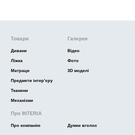
Товари
Галерея
Дивани
Відео
Ліжка
Фото
Матраци
3D моделі
Предмети інтер’єру
Тканини
Механізми
Про INTERIA
Про компанію
Думки вголос