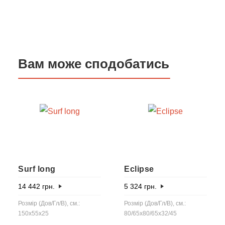
Вам може сподобатись
Surf long
Eclipse
14 442
грн.
5 324
грн.
Розмір (Дов/Гл/В), см.:
Розмір (Дов/Гл/В), см.:
150x55x25
80/65x80/65x32/45