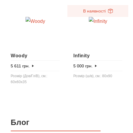
В наявності
Woody
Infinity
5 611
грн.
5 000
грн.
Розмір (Дов/Гл/В), см.:
Розмір (ш/в), см.: 80x90
60x60x35
Блог