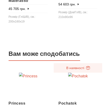
Materasso
54 603
грн.
45 705
грн.
Розмір (Дов/Гл/В), см.:
Розмір (Гл/Ш/В), см.:
210x90x96
200x160x19
Вам може сподобатись
В наявності
Princess
Pochatok