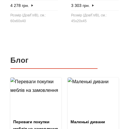
4 278
грн.
3 303
грн.
Розмір (Дов/Гл/В), см.:
Розмір (Дов/Гл/В), см.:
60x60x40
45x20x45
Блог
Переваги покупки
Маленькі дивани
меблів на замовлення