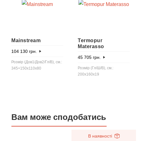
Mainstream
Termopur
Materasso
104 130
грн.
45 705
грн.
Розмір (Дов1/Дов2/Гл/В), см.:
Розмір (Гл/Ш/В), см.:
345+150x110x80
200x160x19
Вам може сподобатись
В наявності