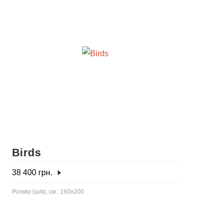
Birds
38 400
грн.
Розмір (ш/в), см.: 160x200