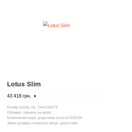
Lotus Slim
43 418
грн.
Розмір (г/ш/в), см.: 244x186x78
Оббивка: тканина на вибір
Білизняний ящик: додаткова оплата 5000,00
Зміна розміру спального місця: допустимо