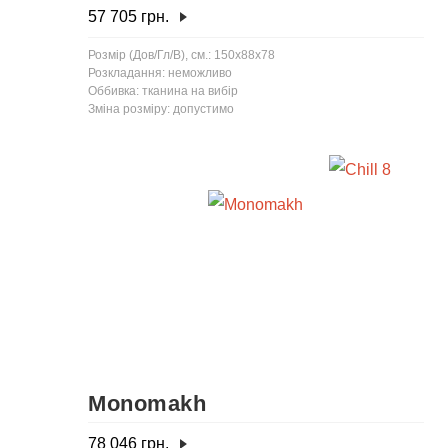
57 705
грн.
Розмір (Дов/Гл/В), см.: 150x88x78
Розкладання: неможливо
Оббивка: тканина на вибір
Зміна розміру: допустимо
Monomakh
78 046
грн.