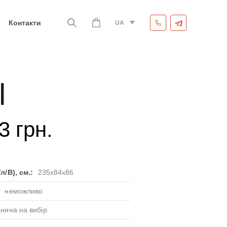
Контакти
UA
l
3
грн.
л/В), см.:
235x84x86
:
неможливо
анина на вибір