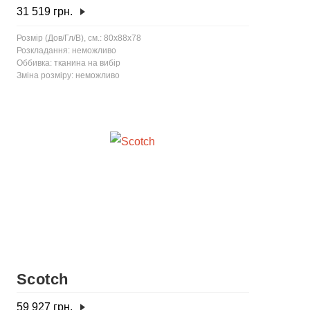
31 519
грн.
Розмір (Дов/Гл/В), см.: 80x88x78
Розкладання: неможливо
Оббивка: тканина на вибір
Зміна розміру: неможливо
Scotch
59 927
грн.