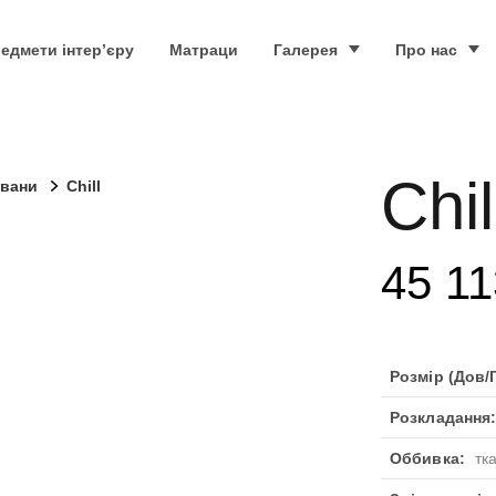
едмети інтер’єру
Матраци
Галерея
Про нас
Chil
ивани
Chill
45 11
Розмір (Дов/Г
Розкладання
Оббивка:
тк