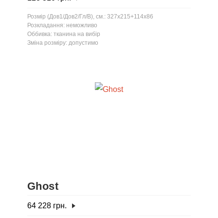
Розмір (Дов1/Дов2/Гл/В), см.: 327x215+114x86
Розкладання: неможливо
Оббивка: тканина на вибір
Зміна розміру: допустимо
Ghost
64 228
грн.