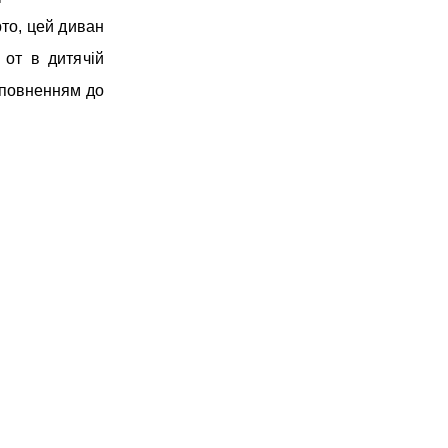
рто, цей диван
 от в дитячій
доповненням до