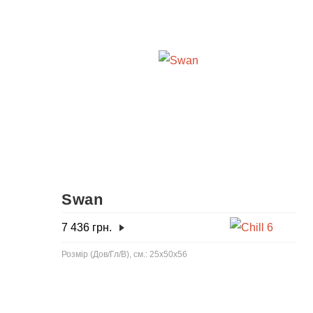
Swan
7 436
грн.
Розмір (Дов/Гл/В), см.: 25x50x56