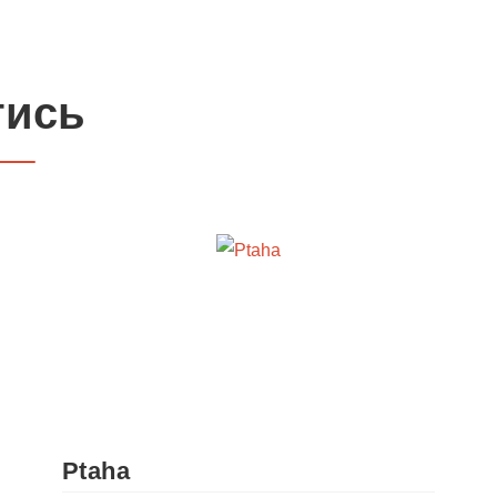
тись
Ptaha