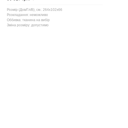
Розмір (Дов/Гл/В), см.: 264x102x66
Розкладання: неможливо
Оббивка: тканина на вибір
Зміна розміру: допустимо