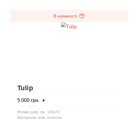
В наявності
Tulip
5 000
грн.
Розмір (ш/в), см.: 100x70
Матеріали: олія, полотно