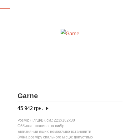
Garne
45 942
грн.
Розмір (Гл/Ш/В), см.: 223x182x80
Оббивка: тканина на вибір
Білизняний ящик: неможливо встановити
Зміна розміру спального місця: допустимо