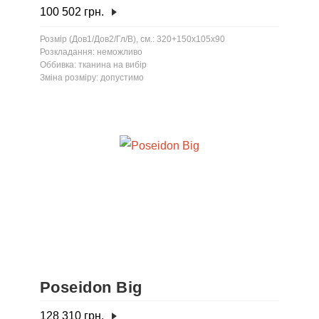
100 502
грн.
Розмір (Дов1/Дов2/Гл/В), см.: 320+150x105x90
Розкладання: неможливо
Оббивка: тканина на вибір
Зміна розміру: допустимо
Poseidon Big
128 310
грн.