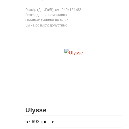
Розмір (Дов/Гл/В), см.: 240x124x82
Розкладання: неможливо
Оббивка: тканина на вибір
Зміна розміру: допустимо
Ulysse
57 693
грн.