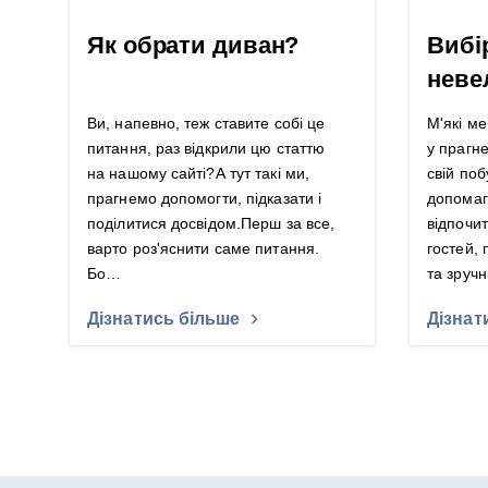
Як обрати диван?
Вибі
неве
Ви, напевно, теж ставите собі це
М'які ме
питання, раз відкрили цю статтю
у прагн
на нашому сайті?А тут такі ми,
свій поб
прагнемо допомогти, підказати і
допомаг
поділитися досвідом.Перш за все,
відпочит
варто роз'яснити саме питання.
гостей,
Бо…
та зруч
Дізнатись більше
Дізнат