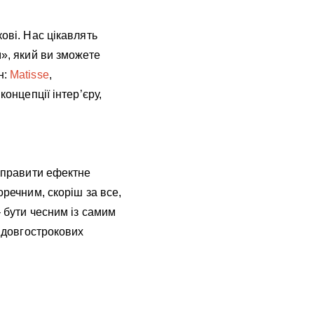
ові. Нас цікавлять
м», який ви зможете
н:
Matisse
,
концепції інтер’єру,
 справити ефектне
оречним, скоріш за все,
– бути чесним із самим
я довгострокових