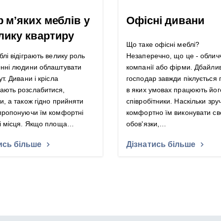
р м’яких меблів у
Офісні дивани
лику квартиру
Що таке офісні меблі?
блі відіграють велику роль
Незаперечно, що це - облич
енні людини облаштувати
компанії або фірми. Дбайли
ут. Дивани і крісла
господар завжди піклується 
ають розслабитися,
в яких умовах працюють йог
и, а також гідно прийняти
співробітники. Наскільки зруч
 пропонуючи їм комфортні
комфортно їм виконувати св
ні місця. Якщо площа…
обов'язки,…
ись більше
Дізнатись більше