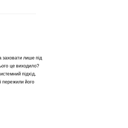
а заховати лише під
нього це виходило?
системний підхід,
кі пережили його