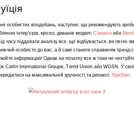
уїція
ння особистих вподобань, наступне, що рекомендують зроб
лених інтер’єрів, крісел, диванів моделі:
Classico
або
Berni
ід часу піддавати аналізу все, що відбувається, ви легко з
лижчий особисто до вас, а й самі станете справжнім тренд-с
люйте інформацію! Однак на початку все ж таки не нехтуйт
к Carlin International Groupe, Trend Union або WGSN. У сво
ередитися на максимальній зручності та релаксі:
Topchan
.