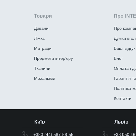
Товари
Про INT
Дивани
Про компа
Ліжка
Думки вгол
Матраци
Ваші відгук
Предмети інтер’єру
Блог
Тканини
Оплата і д
Механізми
Гарантія т
Політика к
Контакти
Київ
Львів
+380 (44) 587-58-55
+38 050 46