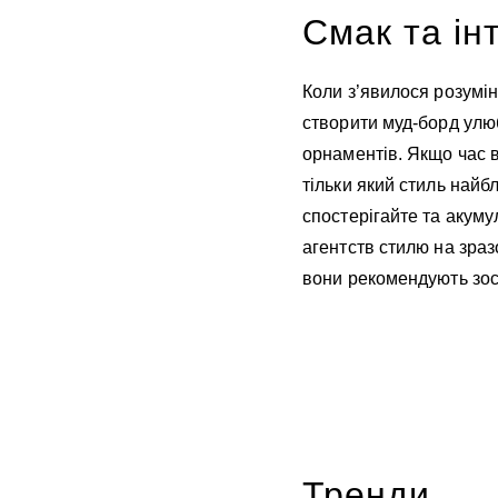
Смак та інт
Коли з’явилося розумі
створити муд-борд улюб
орнаментів. Якщо час в
тільки який стиль найб
спостерігайте та акуму
агентств стилю на зразо
вони рекомендують зос
Тренди