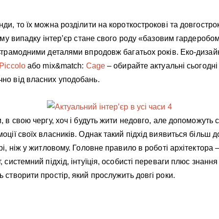
ди, то їх можна розділити на короткострокові та довгострок
ьому випадку інтер’єр стане свого роду «базовим гардеробо
льтрамодними деталями впродовж багатьох років. Еко-дизай
Piccolo
або mix&match:
Cage
– обирайте актуальні сьогодні 
но від власних уподобань.
, в свою чергу, хоч і будуть жити недовго, але допоможуть
оції своїх власників. Однак такий підхід виявиться більш д
рі, ніж у житловому. Головне правило в роботі архітектора 
, системний підхід, інтуїція, особисті переваги плюс знанн
 створити простір, який прослужить довгі роки.