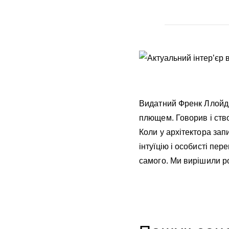
Видатний Френк Ллойд 
плющем. Говорив і ство
Коли у архітектора запи
інтуїцію і особисті пе
самого. Ми вирішили ро