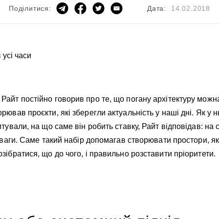
Дата:
14.02.2018
Поділитися:
Райт постійно говорив про те, що погану архітектуру можн
рював проєкти, які зберегли актуальність у наші дні. Як у 
тували, на що саме він робить ставку, Райт відповідав: на 
реваги. Саме такий набір допомагав створювати простори, я
зібратися, що до чого, і правильно розставити пріоритети.