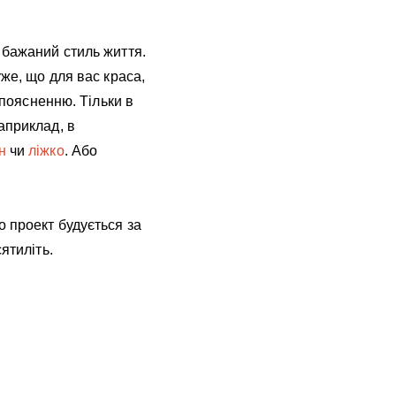
 бажаний стиль життя.
уже, що для вас краса,
 поясненню. Тільки в
априклад, в
н
чи
ліжко
. Або
о проект будується за
ятиліть.