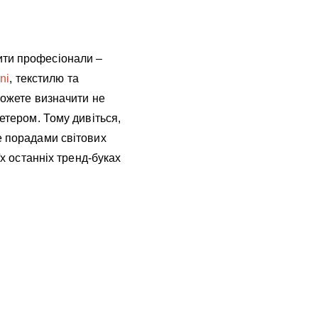
ити професіонали –
ni
, текстилю та
можете визначити не
етером. Тому дивіться,
е порадами світових
їх останніх тренд-буках