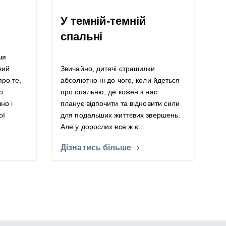
У темній-темній
спальні
чя
вий
Звичайно, дитячі страшилки
про те,
абсолютно ні до чого, коли йдеться
о
про спальню, де кожен з нас
но і
планує відпочити та відновити сили
ої
для подальших життєвих звершень.
Але у дорослих все ж є…
Дізнатись більше