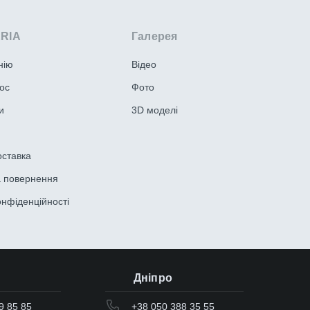
ERIA
Галерея
нію
Відео
ос
Фото
и
3D моделі
оставка
а повернення
онфіденційності
Дніпро
9 85 85
+38 050 388 35 55