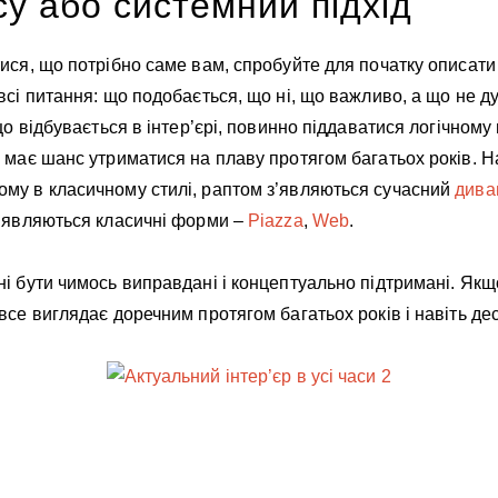
у або системний підхід
ися, що потрібно саме вам, спробуйте для початку описати
всі питання: що подобається, що ні, що важливо, а що не д
 що відбувається в інтер’єрі, повинно піддаватися логічному
 має шанс утриматися на плаву протягом багатьох років. Н
му в класичному стилі, раптом з’являються сучасний
дива
з’являються класичні форми –
Piazza
,
Web
.
і бути чимось виправдані і концептуально підтримані. Якщ
все виглядає доречним протягом багатьох років і навіть дес