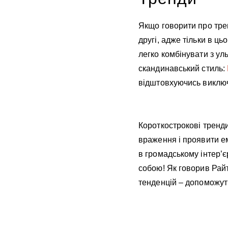
Якщо говорити про трен
другі, адже тільки в ц
легко комбінувати з у
скандинавський стиль:
відштовхуючись виключ
Короткострокові тренди
враження і проявити ем
в громадському інтер’є
собою! Як говорив Райт
тенденцій – допоможуть