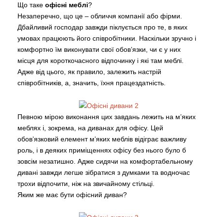
Що таке
офісні меблі
?
Незаперечно, що це – обличчя компанії або фірми.
Дбайливий господар завжди піклується про те, в яких
умовах працюють його співробітники. Наскільки зручно і
комфортно їм виконувати свої обов’язки, чи є у них
місця для короткочасного відпочинку і які там меблі.
Адже від цього, як правило, залежить настрій
співробітників, а, значить, їхня працездатність.
Певною мірою виконання цих завдань лежить на м’яких
меблях і, зокрема, на диванах для офісу. Цей
обов’язковий елемент м’яких меблів відіграє важливу
роль, і в деяких приміщеннях офісу без нього було б
зовсім незатишно. Адже сидячи на комфортабельному
дивані завжди легше зібратися з думками та водночас
трохи відпочити, ніж на звичайному стільці.
Яким же має бути офісний диван?