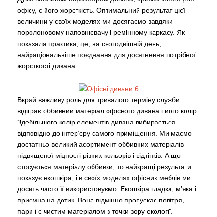
офісу, є його жорсткість. Оптимальний результат цієї
величини у своїх моделях ми досягаємо завдяки
поролоновому наповнювачу і ремінному каркасу. Як
показала практика, це, на сьогоднішній день,
найраціональніше поєднання для досягнення потрібної
жорсткості дивана.
Вкрай важливу роль для тривалого терміну служби
відіграє оббивний матеріал офісного дивана і його колір.
Здебільшого колір елементів дивана вибирається
відповідно до інтер’єру самого приміщення. Ми маємо
достатньо великий асортимент оббивних матеріалів
підвищеної міцності різних кольорів і відтінків. А що
стосується матеріалу оббивки, то найкращі результати
показує екошкіра, і в своїх моделях офісних меблів ми
досить часто її використовуємо. Екошкіра гладка, м’яка і
приємна на дотик. Вона відмінно пропускає повітря,
пари і є чистим матеріалом з точки зору екології.