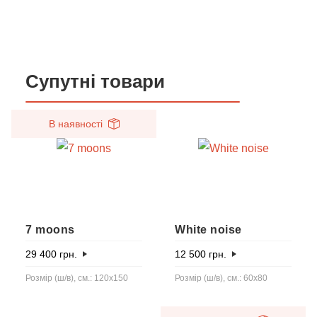
Супутні товари
В наявності
7 moons
White noise
29 400
грн.
12 500
грн.
Розмір (ш/в), см.: 120х150
Розмір (ш/в), см.: 60x80