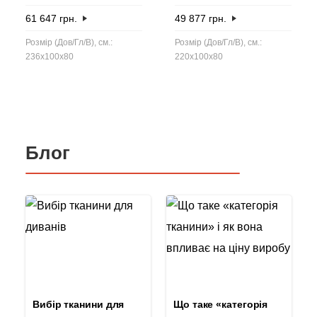
61 647
грн.
49 877
грн.
Розмір (Дов/Гл/В), см.:
Розмір (Дов/Гл/В), см.:
236x100x80
220x100x80
Блог
Вибір тканини для
Що таке «категорія