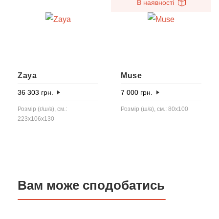
В наявності
Zaya
Muse
36 303
грн.
7 000
грн.
Розмір (г/ш/в), см.:
Розмір (ш/в), см.: 80x100
223x106x130
Вам може сподобатись