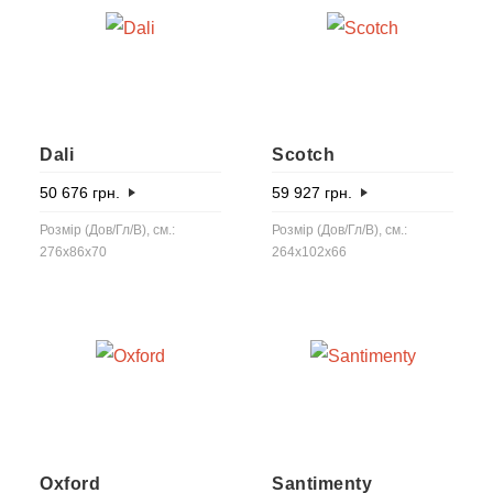
Dali
Scotch
50 676
грн.
59 927
грн.
Розмір (Дов/Гл/В), см.:
Розмір (Дов/Гл/В), см.:
276x86x70
264x102x66
Oxford
Santimenty