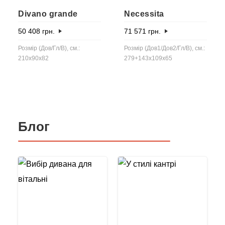
Divano grande
Necessita
50 408
грн.
71 571
грн.
Розмір (Дов/Гл/В), см.:
Розмір (Дов1/Дов2/Гл/В), см.:
210x90x82
279+143x109x65
Блог