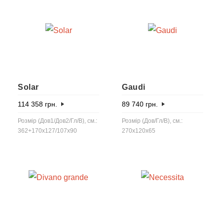
Solar
Gaudi
114 358
грн.
89 740
грн.
Розмір (Дов1/Дов2/Гл/В), см.:
Розмір (Дов/Гл/В), см.:
362+170x127/107х90
270x120x65