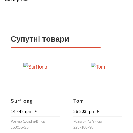
Супутні товари
Surf long
Tom
14 442
грн.
36 303
грн.
Розмір (Дов/Гл/В), см.:
Розмір (г/ш/в), см.:
150x55x25
223x106x98