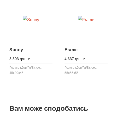
Sunny
Frame
3 303
грн.
4 637
грн.
Розмір (Дов/Гл/В), см.:
Розмір (Дов/Гл/В), см.:
45x20x45
55x55x55
Вам може сподобатись