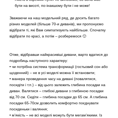
бути на висоті, по-інакшому бути і не може!
Зважаючи на наш модельний ряд, де досить багато
різних моделей (більше 70-и диванів), ми пропонуємо
відібрати ті, які Вам симпатизують найбільше. Спочатку
відібрати по красі, а потім – розберемося 🙂
Отже, відібравши найкрасивіші дивани, варто вдатися до
подробиць наступного характеру:
• чи потрібна система трансформації (гостьовий сон або
щоденний) – не в усі моделі можна її встановити;
• манера проведення часу на дивані (повалятися,
посидіти і т.п.) – від цього залежить глибина посадки на
диван. Валятися – глибокі дивани з глибиною посадки
від 70 см. Сидіти – глибина посадки до 65 см. А глибина
посадки 65-70см дозволить комфортно поєднувати
посиденьки і валяння;
• м’якість – не всі моделі можуть бути мегам’якими. Із