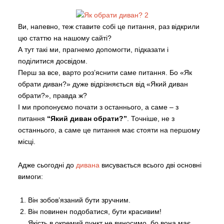
Ви, напевно, теж ставите собі це питання, раз відкрили
цю статтю на нашому сайті?
А тут такі ми, прагнемо допомогти, підказати і
поділитися досвідом.
Перш за все, варто роз’яснити саме питання. Бо «Як
обрати диван?» дуже відрізняється від «Який диван
обрати?», правда ж?
І ми пропонуємо почати з останнього, а саме – з
питання
“Який диван обрати?”
. Точніше, не з
останнього, а саме це питання має стояти на першому
місці.
Адже сьогодні до
дивана
висувається всього дві основні
вимоги:
Він зобов’язаний бути зручним.
Він повинен подобатися, бути красивим!
Якість в окремий пункт не виносимо, бо вона має