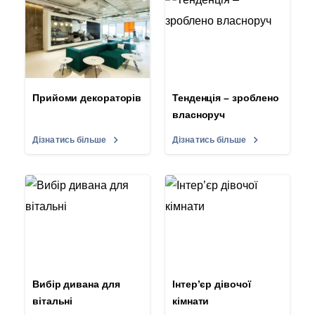
Прийоми декораторів
Тенденція – зроблено
власноруч
Дізнатись більше
Дізнатись більше
Вибір дивана для
Інтер’єр дівочої
вітальні
кімнати