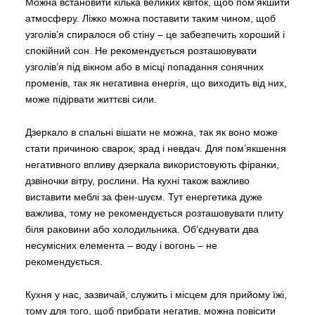
Можна встановити кілька великих квіток, щоб пом’якшити
атмосферу. Ліжко можна поставити таким чином, щоб
узголів’я спиралося об стіну – це забезпечить хороший і
спокійний сон. Не рекомендується розташовувати
узголів’я під вікном або в місці попадання сонячних
променів, так як негативна енергія, що виходить від них,
може підірвати життєві сили.
Дзеркало в спальні вішати не можна, так як воно може
стати причиною сварок, зрад і невдач. Для пом’якшення
негативного впливу дзеркала використовують фіранки,
дзвіночки вітру, рослини. На кухні також важливо
виставити меблі за фен-шуєм. Тут енергетика дуже
важлива, тому не рекомендується розташовувати плиту
біля раковини або холодильника. Об’єднувати два
несумісних елемента – воду і вогонь – не
рекомендується.
Кухня у нас, зазвичай, служить і місцем для прийому їжі,
тому для того, щоб прибрати негатив, можна повісити