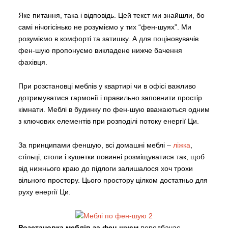
Яке питання, така і відповідь. Цей текст ми знайшли, бо
самі нічогісінько не розуміємо у тих “фен-шуях”. Ми
розуміємо в комфорті та затишку. А для поціновувачів
фен-шую пропонуємо викладене нижче бачення
фахівця.
При розстановці меблів у квартирі чи в офісі важливо
дотримуватися гармонії і правильно заповнити простір
кімнати. Меблі в будинку по фен-шую вважаються одним
з ключових елементів при розподілі потоку енергії Ци.
За принципами феншую, всі домашні меблі –
ліжка
,
стільці, столи і кушетки повинні розміщуватися так, щоб
від нижнього краю до підлоги залишалося хоч трохи
вільного простору. Цього простору цілком достатньо для
руху енергії Ци.
Розстановка меблів за фен-шуєм
передбачає