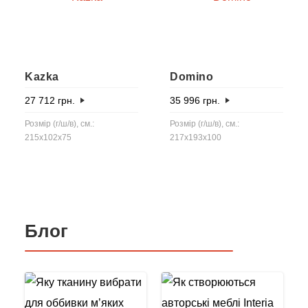
Kazka
Domino
27 712
грн.
35 996
грн.
Розмір (г/ш/в), см.:
Розмір (г/ш/в), см.:
215x102x75
217x193x100
Блог