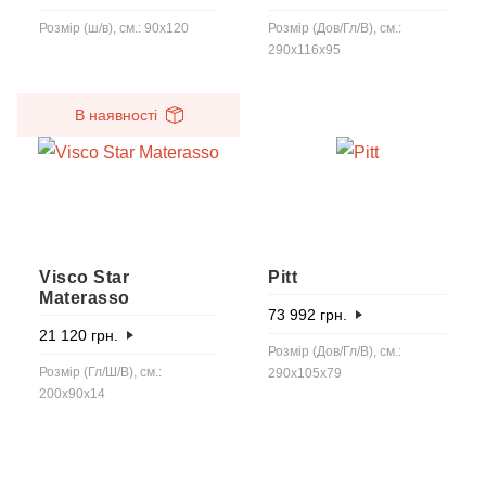
Розмір (ш/в), см.: 90x120
Розмір (Дов/Гл/В), см.:
290x116x95
В наявності
Visco Star
Pitt
Materasso
73 992
грн.
21 120
грн.
Розмір (Дов/Гл/В), см.:
Розмір (Гл/Ш/В), см.:
290x105x79
200x90x14