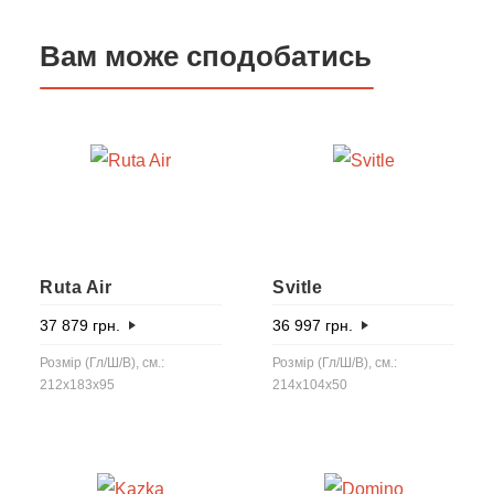
Вам може сподобатись
Ruta Air
Svitle
37 879
грн.
36 997
грн.
Розмір (Гл/Ш/В), см.:
Розмір (Гл/Ш/В), см.:
212x183x95
214x104x50