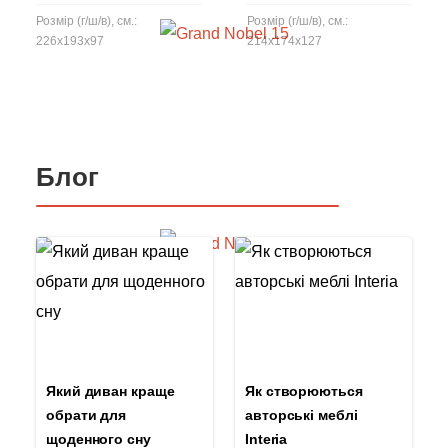
Розмір (г/ш/в), см.:
Розмір (г/ш/в), см.:
226x193x97
214x174x127
Блог
Який диван краще
Як створюються
обрати для
авторські меблі
щоденного сну
Interia