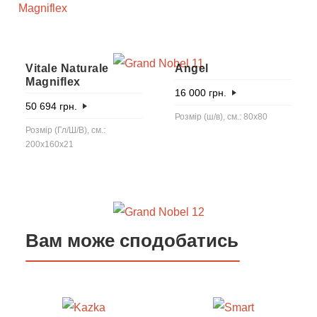
Vitale Naturale
Angel
Magniflex
16 000
грн.
50 694
грн.
Розмір (ш/в), см.: 80x80
Розмір (Гл/Ш/В), см.:
200x160x21
Вам може сподобатись