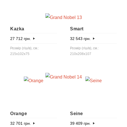
Kazka
Smart
27 712
грн.
32 543
грн.
Розмір (г/ш/в), см.:
Розмір (г/ш/в), см.:
215x102x75
210x208x107
Orange
Seine
32 701
грн.
39 409
грн.